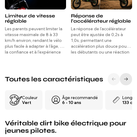
Limiteur de vitesse
Réponse de
réglable
l'accélérateur réglable
Les parents peuvent limiter la
La réponse de l'accélérateur
vitesse maximale de 8 à 33
peut être ajustée de 0,2s à
km/h environ, rendant le vélo
1,0s, permettant une
plus facile à adapter à l'âge, à
accélération plus douce pour
la confiance et à l'expérience
les débutants ou une réaction
du cycliste.
plus rapide et sportive.
Toutes les caractéristiques
Couleur
Âge recommandé
Longue
Vert
6 - 10 ans
133 cm
Véritable dirt bike électrique pour
jeunes pilotes.