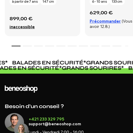
à partir de 7 ans
147 cm
6 - 10 ans
133 cm
629,00 €
899,00 €
Précommander
(Vous
avoir 12.8.)
inaccessible
*
BALADES EN SÉCURITÉ
*
GRANDS SOURIR
ALADES EN SÉCURITÉ
*
GRANDS SOURIRES
*
Besoin d'un conseil ?
+421 233 329 795
support@beneoshop.com
Lundi - Vendredi 7:00 - 16:00