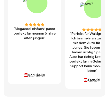
"Megacool einfach!! passt
perfekt für meinen 6 jahre
"Perfekt für Waldgegen
alten jungen"
Ich bin mehr als zufrie
mit dem Auto für mei
Jungs. Sie lieben es u
haben richtig Spass! D
Auto hat richtig Kraft und
perfekt für im Gelände.
Support kann man auch 
loben"
Marielle
29 avr. 2026
David
1 mai 2026