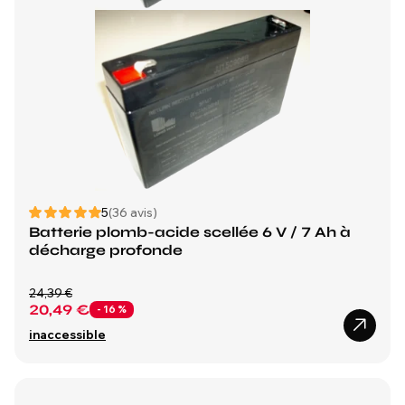
5
(36 avis)
Batterie plomb-acide scellée 6 V / 7 Ah à
décharge profonde
24,39 €
20,49 €
- 16 %
inaccessible