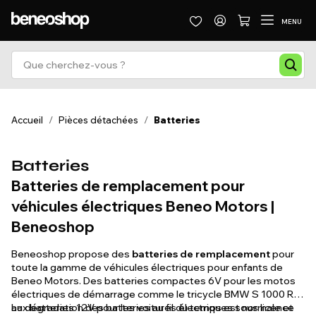
MENU
Accueil
/
Pièces détachées
/
Batteries
Batteries
Batteries de remplacement pour
véhicules électriques Beneo Motors |
Beneoshop
Beneoshop propose des
batteries de remplacement
pour
toute la gamme de véhicules électriques pour enfants de
Beneo Motors. Des batteries compactes 6V pour les motos
électriques de démarrage comme le tricycle BMW S 1000 RR,
aux batteries 12V pour les voitures électriques sous licence
La dégradation des batteries au fil du temps est normale et