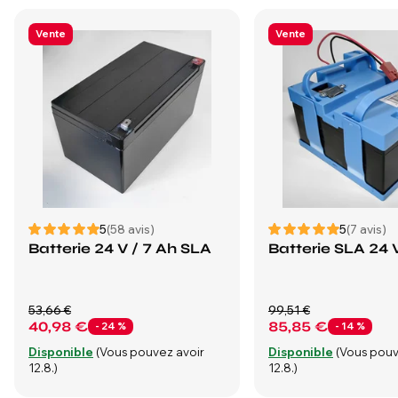
Vente
Vente
5
(58 avis)
5
(7 avis)
Batterie 24 V / 7 Ah SLA
Batterie SLA 24 
53,66 €
99,51 €
40,98 €
85,85 €
- 24 %
- 14 %
Disponible
(Vous pouvez avoir
Disponible
(Vous pouv
12.8.)
12.8.)