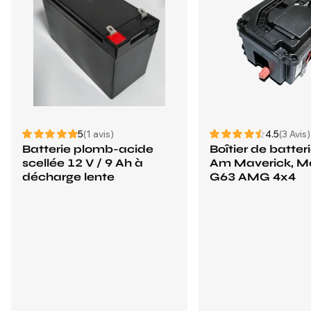
5
(1 avis)
4.5
(3 Avis)
Batterie plomb-acide
Boîtier de batter
scellée 12 V / 9 Ah à
Am Maverick, M
décharge lente
G63 AMG 4x4