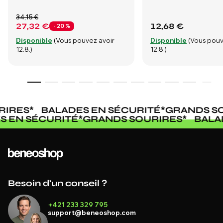
34,15 €
27,32 €
12,68 €
- 20 %
Disponible
(Vous pouvez avoir
Disponible
(Vous pouv
12.8.)
12.8.)
IRES
*
BALADES EN SÉCURITÉ
*
GRANDS SO
ES EN SÉCURITÉ
*
GRANDS SOURIRES
*
BAL
Besoin d'un conseil ?
+421 233 329 795
support@beneoshop.com