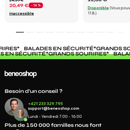
24,39 €
20,49 €
- 16 %
Disponible
(Vous pouv
11.8.)
inaccessible
IRES
*
BALADES EN SÉCURITÉ
*
GRANDS SO
ES EN SÉCURITÉ
*
GRANDS SOURIRES
*
BAL
Besoin d'un conseil ?
+421 233 329 795
support@beneoshop.com
Lundi - Vendredi 7:00 - 16:00
Plus de 150 000 familles nous font