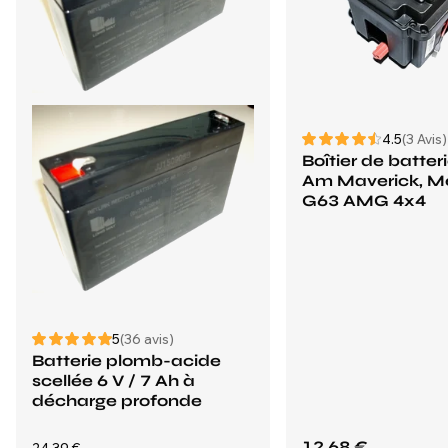
4.5
(3 Avis)
Boîtier de batter
Am Maverick, M
G63 AMG 4x4
5
(36 avis)
Batterie plomb-acide
scellée 6 V / 7 Ah à
décharge profonde
12,68 €