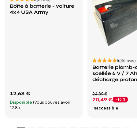
Boîte à batterie - voiture
4x4 USA Army
5
(36 avis)
Batterie plomb-
scellée 6 V / 7 A
décharge profo
12,68 €
24,39 €
20,49 €
- 16 %
Disponible
(Vous pouvez avoir
12.8.)
inaccessible