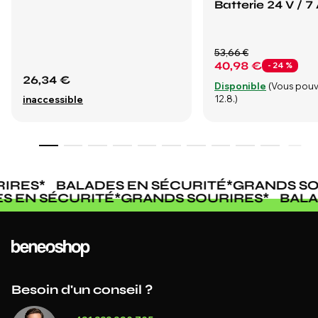
Batterie 24 V / 7
53,66 €
40,98 €
- 24 %
26,34 €
Disponible
(Vous pouv
12.8.)
inaccessible
IRES
*
BALADES EN SÉCURITÉ
*
GRANDS SO
ES EN SÉCURITÉ
*
GRANDS SOURIRES
*
BAL
Besoin d'un conseil ?