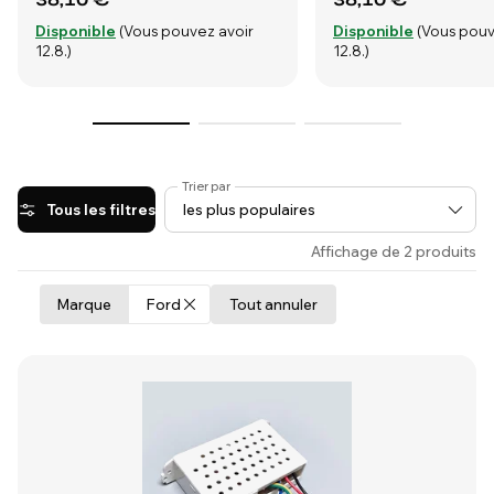
Disponible
(Vous pouvez avoir
Disponible
(Vous pouv
12.8.)
12.8.)
Trier par
Tous les filtres
Affichage de 2 produits
Marque
Ford
Tout annuler