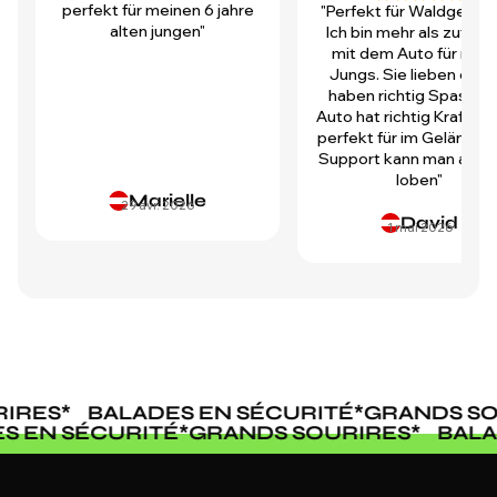
perfekt für meinen 6 jahre
"Perfekt für Waldgegen
alten jungen"
Ich bin mehr als zufrie
mit dem Auto für mei
Jungs. Sie lieben es u
haben richtig Spass! D
Auto hat richtig Kraft und
perfekt für im Gelände.
Support kann man auch 
loben"
Marielle
29 avr. 2026
David
1 mai 2026
IRES
*
BALADES EN SÉCURITÉ
*
GRANDS SO
ES EN SÉCURITÉ
*
GRANDS SOURIRES
*
BAL