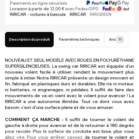
Paiements en ligne sécurisés
Livraison à partir de 12,00 €
avec Fedex/DPD
RIRICAR - voitures à bascule
RIRICAR
RIRIGREEN
Description du produit
Paramètres techniques
Avis
11
NOUVEAU ET SEUL MODÈLE AVEC ROUES EN POLYURÉTHANE
SUPERSILENCIEUSES. La swing car RIRICAR est équipée d'un
nouveau volant facile à utiliser, rendant le mouvement plus
simple à initier. Notre RIRICAR présente un design innovant et
fin, fabriqué en plastiques durs et durables. Elle n'a ni moteur,
ni batteries, ni engrenages, ni pédales. Il suffit de faire des
mouvements de va-et-vient avec le volant pour avancer ! La
RIRICAR a une autonomie illimitée. Tout ce dont vous avez
besoin, c'est d'une surface plane et de vous amuser.
COMMENT ÇA MARCHE :
Il suffit de tourner le volant de
gauche à droite pour avancer et de le retourner à 180 degrés
pour reculer. Plus la surface de conduite est lisse, plus vous
allez vite. Pour vous arrêter, cessez de tourner le volant et