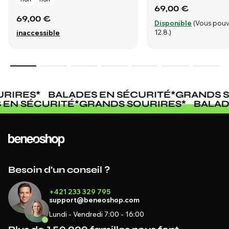
69,00 €
69,00 €
Disponible
(Vous pouv
12.8.)
inaccessible
RIRES
*
BALADES EN SÉCURITÉ
*
GRANDS S
S EN SÉCURITÉ
*
GRANDS SOURIRES
*
BALA
Besoin d'un conseil ?
+421 233 329 795
support@beneoshop.com
Lundi - Vendredi 7:00 - 16:00