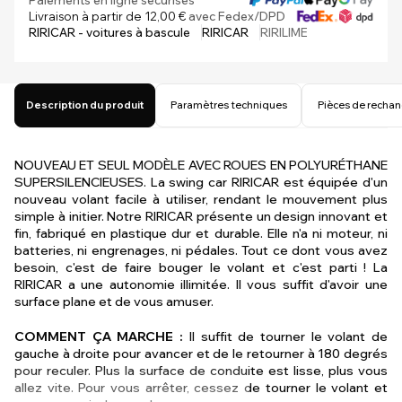
Paiements en ligne sécurisés
Livraison à partir de 12,00 €
avec Fedex/DPD
RIRICAR - voitures à bascule
RIRICAR
RIRILIME
Description du produit
Paramètres techniques
Pièces de recha
NOUVEAU ET SEUL MODÈLE AVEC ROUES EN POLYURÉTHANE
SUPERSILENCIEUSES. La swing car RIRICAR est équipée d'un
nouveau volant facile à utiliser, rendant le mouvement plus
simple à initier. Notre RIRICAR présente un design innovant et
fin, fabriqué en plastique dur et durable. Elle n'a ni moteur, ni
batteries, ni engrenages, ni pédales. Tout ce dont vous avez
besoin, c'est de faire bouger le volant et c'est parti ! La
RIRICAR a une autonomie illimitée. Il vous suffit d'avoir une
surface plane et de vous amuser.
COMMENT ÇA MARCHE :
Il suffit de tourner le volant de
gauche à droite pour avancer et de le retourner à 180 degrés
pour reculer. Plus la surface de conduite est lisse, plus vous
allez vite. Pour vous arrêter, cessez de tourner le volant et