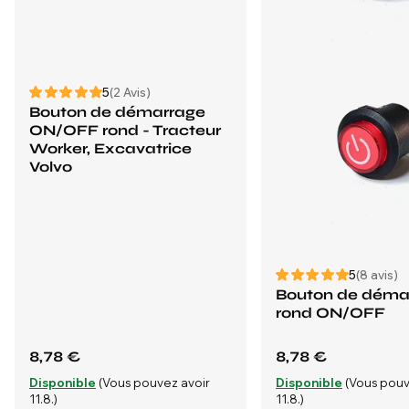
5
(2 Avis)
Bouton de démarrage
ON/OFF rond - Tracteur
Worker, Excavatrice
Volvo
5
(8 avis)
Bouton de déma
rond ON/OFF
8,78 €
8,78 €
Disponible
(Vous pouvez avoir
Disponible
(Vous pouv
11.8.)
11.8.)