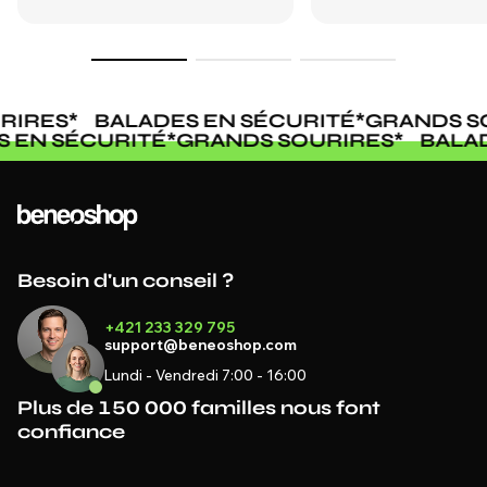
IRES
*
BALADES EN SÉCURITÉ
*
GRANDS SO
S EN SÉCURITÉ
*
GRANDS SOURIRES
*
BALA
Besoin d'un conseil ?
+421 233 329 795
support@beneoshop.com
Lundi - Vendredi 7:00 - 16:00
Plus de 150 000 familles nous font
confiance