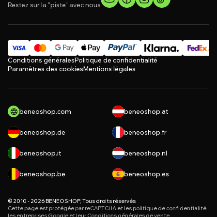
Restez sur la "piste" avec nous
Conditions générales
Politique de confidentialité
Paramètres des cookies
Mentions légales
beneoshop.com
beneoshop.at
beneoshop.de
beneoshop.fr
beneoshop.it
beneoshop.nl
beneoshop.be
beneoshop.es
© 2010 - 2026 BENEOSHOP, Tous droits réservés
Cette page est protégée par reCAPTCHA et les
politique de confidentialité
les entreprises Google et leur
Conditions générales de vente
.