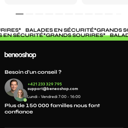
RIRES
*
BALADES EN SÉCURITÉ
*
GRANDS S
S EN SÉCURITÉ
*
GRANDS SOURIRES
*
BALA
Besoin d'un conseil ?
+421 233 329 795
support@beneoshop.com
Lundi - Vendredi 7:00 - 16:00
Plus de 150 000 familles nous font
confiance