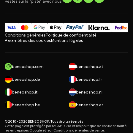
Restez sur la "piste" avec nous
Conditions générales
Politique de confidentialité
Paramètres des cookies
Mentions légales
beneoshop.com
beneoshop.at
beneoshop.de
beneoshop.fr
beneoshop.it
beneoshop.nl
beneoshop.be
beneoshop.es
© 2010 - 2026 BENEOSHOP, Tous droits réservés
Cette page est protégée par reCAPTCHA et les
politique de confidentialité
les entreprises Google et leur
Conditions générales de vente
.