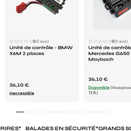
0
(0 avis)
0
(0 avis)
Unité de contrôle - BMW
Unité de contrôle
X6M 2 places
Mercedes G650
Maybach
36,10 €
36,10 €
Disponible
(Vous pouv
13.8.)
inaccessible
RIRES
*
BALADES EN SÉCURITÉ
*
GRANDS S