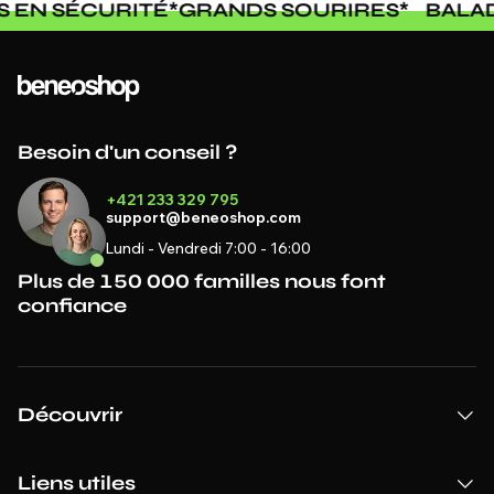
S EN SÉCURITÉ
*
GRANDS SOURIRES
*
BALA
Besoin d'un conseil ?
+421 233 329 795
support@beneoshop.com
Lundi - Vendredi 7:00 - 16:00
Plus de 150 000 familles nous font
confiance
Découvrir
Liens utiles