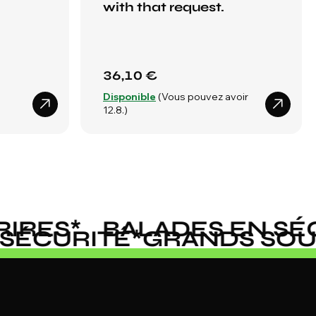
with that request.
36,10 €
Disponible
(Vous pouvez avoir
12.8.)
RES
*
BALADES EN SÉCU
N SÉCURITÉ
*
GRANDS S