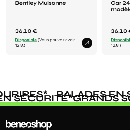
Bentley Mulsanne
Car 2
modèl
36,10 €
36,10 
Disponible
(Vous pouvez avoir
Disponib
12.8.)
12.8.)
RIRES
*
BALADES EN S
S EN SÉCURITÉ
*
GRANDS