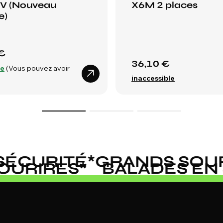
4V (Nouveau
X6M 2 places
e)
€
36,10 €
le
(Vous pouvez avoir
inaccessible
ÉCURITÉ
*
GRANDS SOURI
 SOURIRES
*
BALADES E