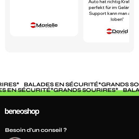
Auto hat richtig Kraft und
perfekt für im Gelände.
Support kann man auch 
loben"
Marielle
29 avr. 2026
David
1 mai 2026
IRES
*
BALADES EN SÉCURITÉ
*
GRANDS SOU
ES EN SÉCURITÉ
*
GRANDS SOURIRES
*
BAL
Besoin d'un conseil ?