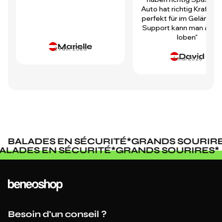
Auto hat richtig Kraft und
perfekt für im Gelände.
Support kann man auch 
loben"
Marielle
29 avr. 2026
David
1 mai 2026
BALADES EN SÉCURITÉ
*
GRANDS SOURIRES
BALADES EN SÉCURITÉ
*
GRANDS SOURIRE
Besoin d'un conseil ?