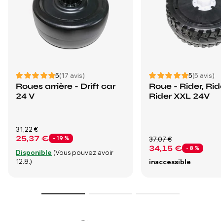
5
(17 avis)
5
(5 avis)
Roues arrière - Drift car
Roue - Rider, Rid
24 V
Rider XXL 24V
31,22 €
25,37 €
- 19 %
37,07 €
34,15 €
- 8 %
Disponible
(Vous pouvez avoir
12.8.)
inaccessible