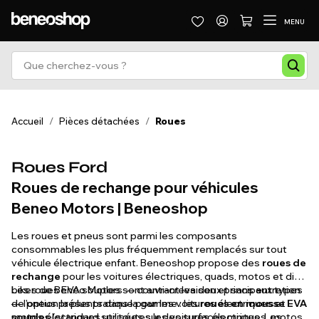
MENU
Accueil
/
Pièces détachées
/
Roues
Roues Ford
Roues de rechange pour véhicules
Beneo Motors | Beneoshop
Les roues et pneus sont parmi les composants
consommables les plus fréquemment remplacés sur tout
véhicule électrique enfant. Beneoshop propose des
roues de
rechange
pour les voitures électriques, quads, motos et dirt
bikes de Beneo Motors — couvrant les deux principaux types
Les roues EVA souples sont anti-crevaison et sans entretien
de pneus présents dans la gamme : les
— l'option la plus pratique pour les voitures électriques et
roues en mousse EVA
souples
motos électriques utilisées sur des surfaces mixtes. Les
(standard sur toutes les voitures électriques, motos