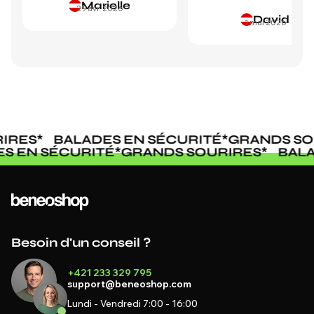
Marielle
29 avr. 2026
David
1 mai 2026
IRES
*
BALADES EN SÉCURITÉ
*
GRANDS SOU
ES EN SÉCURITÉ
*
GRANDS SOURIRES
*
BAL
Besoin d'un conseil ?
+421 233 329 795
support@beneoshop.com
Lundi - Vendredi 7:00 - 16:00