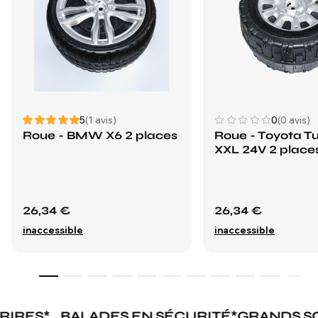
5
(1 avis)
0
(0 avis)
Roue - BMW X6 2 places
Roue - Toyota T
XXL 24V 2 place
26,34 €
26,34 €
inaccessible
inaccessible
RIRES
*
BALADES EN SÉCURITÉ
*
GRANDS SO