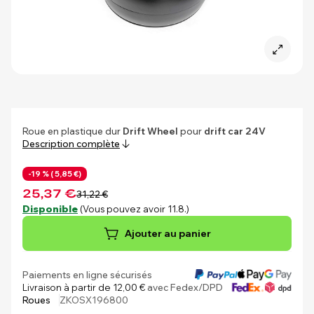
Roue en plastique dur
Drift Wheel
pour
drift car 24V
Description complète
-19 % (
5,85 €)
25,37 €
31,22 €
Disponible
(Vous pouvez avoir 11.8.)
Ajouter au panier
Paiements en ligne sécurisés
Livraison à partir de 12,00 €
avec Fedex/DPD
Roues
ZKOSX196800