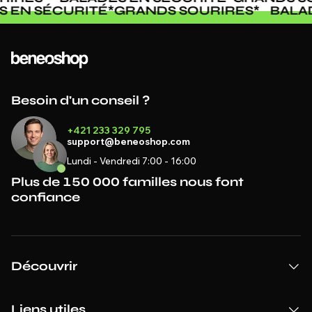
S EN SÉCURITÉ
*
GRANDS SOURIRES
*
BALA
Besoin d'un conseil ?
+421 233 329 795
support@beneoshop.com
Lundi - Vendredi 7:00 - 16:00
Plus de 150 000 familles nous font
confiance
Découvrir
Liens utiles