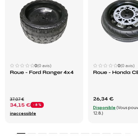
0
(0 avis)
0
(0 avis)
Roue - Ford Ranger 4x4
Roue - Honda C
26,34 €
37,07 €
34,15 €
- 8 %
Disponible
(Vous pouv
12.8.)
inaccessible