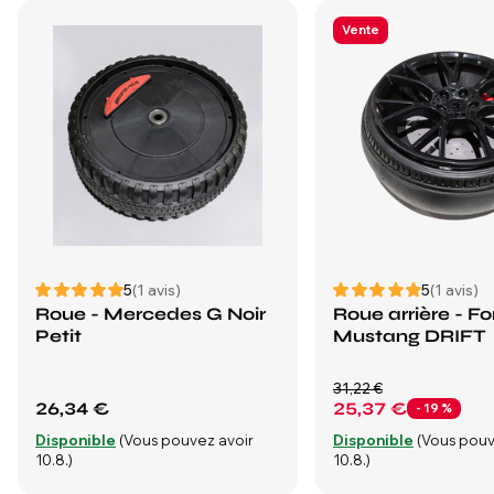
Vente
5
(1 avis)
5
(1 avis)
Roue - Mercedes G Noir
Roue arrière - Fo
Petit
Mustang DRIFT
31,22 €
26,34 €
25,37 €
- 19 %
Disponible
(Vous pouvez avoir
Disponible
(Vous pouv
10.8.)
10.8.)