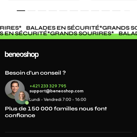
RIRES
*
BALADES EN SÉCURITÉ
*
GRANDS SO
S EN SÉCURITÉ
*
GRANDS SOURIRES
*
BALA
Besoin d'un conseil ?
+421 233 329 795
support@beneoshop.com
Lundi - Vendredi 7:00 - 16:00
Plus de 150 000 familles nous font
confiance