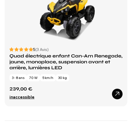
5
(3 Avis)
Quad électrique enfant Can-Am Renegade,
jaune, monoplace, suspension avant et
arrière, lumières LED
3 - 8 ans
70 W
5 km/h
30 kg
239,00 €
inaccessible