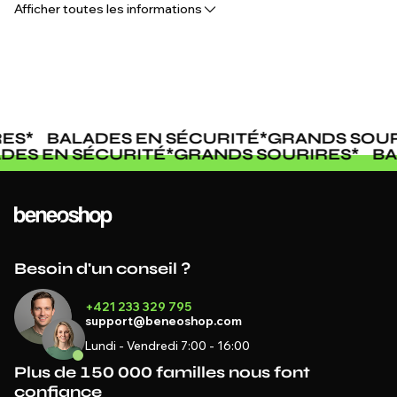
Afficher toutes les informations
S
*
BALADES EN SÉCURITÉ
*
GRANDS SOURI
LADES EN SÉCURITÉ
*
GRANDS SOURIRES
*
Besoin d'un conseil ?
+421 233 329 795
support@beneoshop.com
Lundi - Vendredi 7:00 - 16:00
Plus de 150 000 familles nous font
confiance