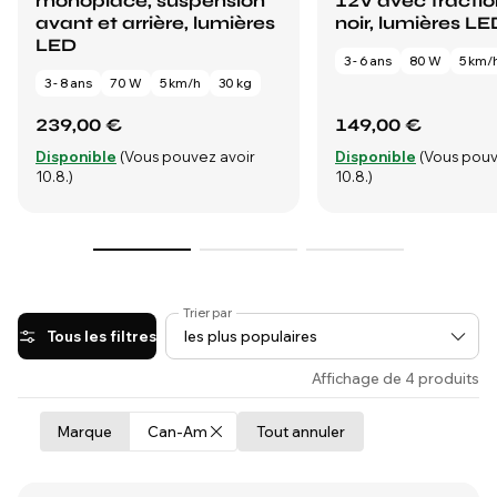
monoplace, suspension
12V avec traction
avant et arrière, lumières
noir, lumières LE
LED
3 - 6 ans
80 W
5 km/
3 - 8 ans
70 W
5 km/h
30 kg
239,00 €
149,00 €
Disponible
(Vous pouvez avoir
Disponible
(Vous pouv
10.8.)
10.8.)
Trier par
Tous les filtres
Affichage de 4 produits
Marque
Can-Am
Tout annuler