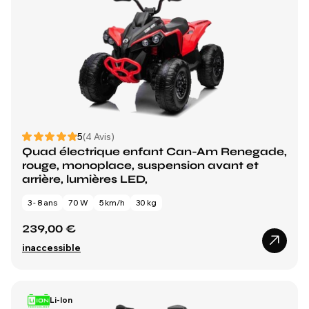
5
(4 Avis)
Quad électrique enfant Can-Am Renegade,
rouge, monoplace, suspension avant et
arrière, lumières LED,
3 - 8 ans
70 W
5 km/h
30 kg
239,00 €
inaccessible
Li-Ion