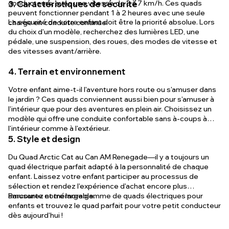
conducteurs, avec une vitesse de 3 à 7 km/h. Ces quads
3. Caractéristiques de sécurité
peuvent fonctionner pendant 1 à 2 heures avec une seule
La sécurité de votre enfant doit être la priorité absolue. Lors
charge en conduite continue.
du choix d'un modèle, recherchez des lumières LED, une
pédale, une suspension, des roues, des modes de vitesse et
des vitesses avant/arrière.
4. Terrain et environnement
Votre enfant aime-t-il l'aventure hors route ou s'amuser dans
le jardin ? Ces quads conviennent aussi bien pour s'amuser à
l'intérieur que pour des aventures en plein air. Choisissez un
modèle qui offre une conduite confortable sans à-coups à
l'intérieur comme à l'extérieur.
5. Style et design
Du Quad Arctic Cat au Can AM Renegade—il y a toujours un
quad électrique parfait adapté à la personnalité de chaque
enfant. Laissez votre enfant participer au processus de
sélection et rendez l'expérience d'achat encore plus
amusante et mémorable.
Parcourez notre large gamme de quads électriques pour
enfants et trouvez le quad parfait pour votre petit conducteur
dès aujourd'hui !