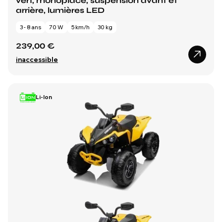
vert, monoplace, suspension avant et
arrière, lumières LED
3 - 8 ans
70 W
5 km/h
30 kg
239,00 €
inaccessible
Li-Ion