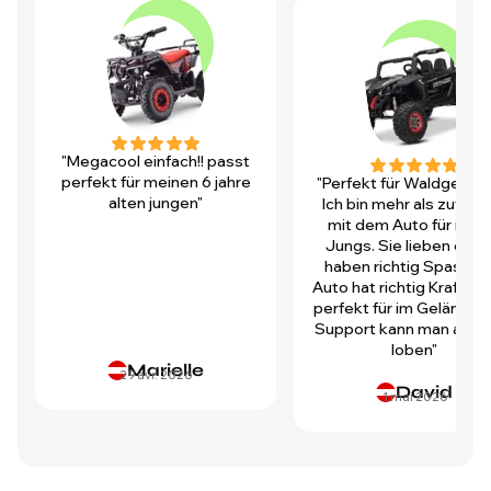
"Megacool einfach!! passt
perfekt für meinen 6 jahre
"Perfekt für Waldgegen
alten jungen"
Ich bin mehr als zufrie
mit dem Auto für mei
Jungs. Sie lieben es u
haben richtig Spass! D
Auto hat richtig Kraft und
perfekt für im Gelände.
Support kann man auch 
loben"
Marielle
29 avr. 2026
David
1 mai 2026