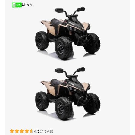
Li-Ion
4.5
(7 avis)