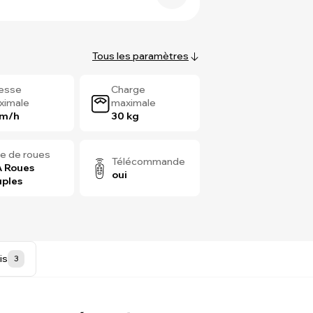
Tous les paramètres
tesse
Charge
ximale
maximale
km/h
30 kg
e de roues
Télécommande
 Roues
oui
ples
is
3