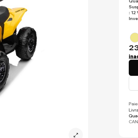
Qua
Sus
: 12
Inv
23
ina
Paie
Livr
Quad
CAN