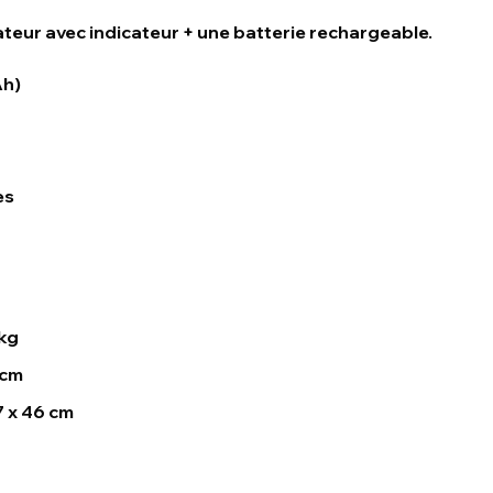
teur avec indicateur + une batterie rechargeable.
Ah)
es
kg
 cm
7 x 46 cm