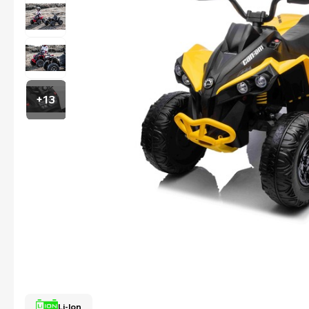
+13
Li-Ion