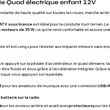
 Quad électrique enfant 12V
dante de haute qualité sur toutes les roues, marche arriè
TV sous licence
est idéal pour la conduite tout-terrain. 
e
moteurs de 35 W
, ce qui le rend confortable et assure un
ide et est conçu pour résister aux impacts mineurs sans 
oir appuyé sur la pédale d'accélérateur, le quad démarre, t
tre fluide et doux grâce à l'accélération intégrée. Grâce à ce
sque vous appuyez sur la pédale.
3
pour les amateurs de musique avec une connexion
USB/
 batterie sur la radio
é
sur les essieux arrière et avant avec
protecteurs
pour les 