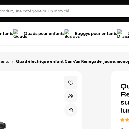
nfants
Quads pour enfants
Buggys pour enfants
fants
/
Quad électrique enfant Can-Am Renegade, jaune, monopl
Qu
Re
su
lu