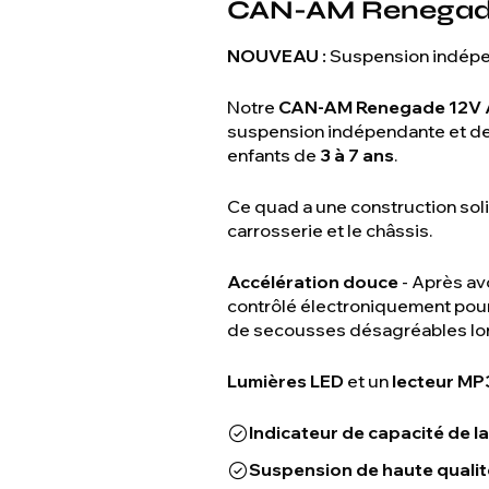
CAN-AM Renegade
NOUVEAU :
Suspension indépen
Notre
CAN-AM Renegade 12V A
suspension indépendante et d
enfants de
3 à 7 ans
.
Ce quad a une construction sol
carrosserie et le châssis.
Accélération douce
- Après av
contrôlé électroniquement pour ê
de secousses désagréables lor
Lumières LED
et un
lecteur MP
Indicateur de capacité de la
Suspension de haute qualit