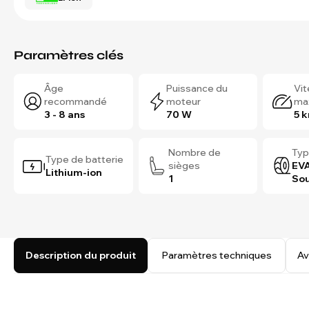
Paramètres clés
Âge
Puissance du
Vi
recommandé
moteur
ma
3 - 8 ans
70 W
5 
Nombre de
Typ
Type de batterie
sièges
EVA
Lithium-ion
1
Sou
Description du produit
Paramètres techniques
Av