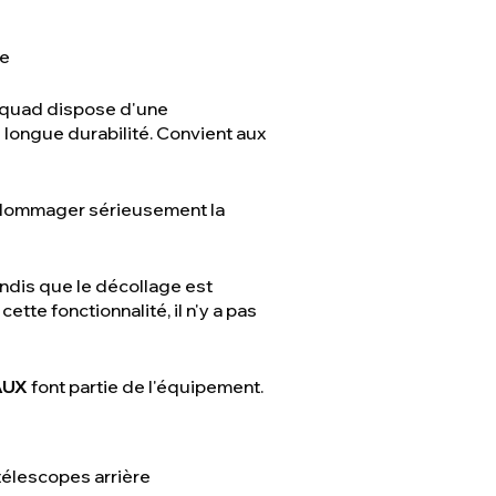
re
Le quad dispose d'une
e longue durabilité. Convient aux
endommager sérieusement la
andis que le décollage est
tte fonctionnalité, il n'y a pas
AUX
font partie de l'équipement.
télescopes arrière