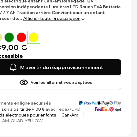
d électrique enfant Can-am Renegade 12V
pension indépendante
Lumières LED
Roues EVA
Batterie
 V / 7 Ah
Traction arrière
Convient pour un enfant
erseur de…
Afficher toute la description
9,00 €
ccessible
M'avertir du réapprovisionnement
Voir les alternatives adaptées
ments en ligne sécurisés
aison à partir de 9,00 €
avec Fedex/DPD
s électriques pour enfants
Can-Am
_AM_QUAD_YELLOW