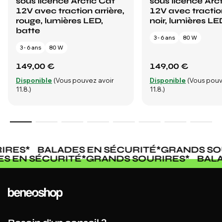
sous licence Arctic Cat
sous licence Arc
12V avec traction arrière,
12V avec traction
rouge, lumières LED,
noir, lumières LE
batte
3 - 6 ans
80 W
3 - 6 ans
80 W
149,00 €
149,00 €
Disponible
(Vous pouvez avoir
Disponible
(Vous pouv
11.8.)
11.8.)
RES
*
BALADES EN SÉCURITÉ
*
GRANDS SOU
DES EN SÉCURITÉ
*
GRANDS SOURIRES
*
BA