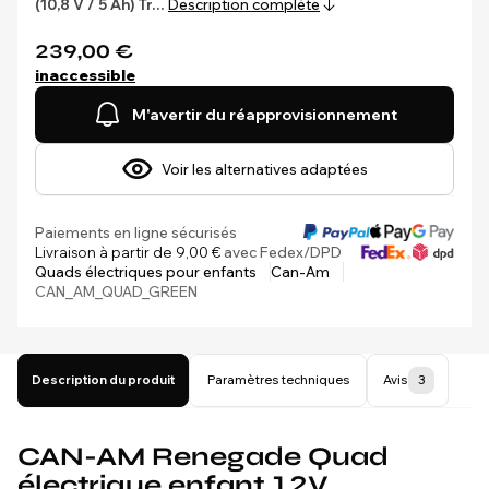
(10,8 V / 5 Ah)
Tr…
Description complète
239,00 €
inaccessible
M'avertir du réapprovisionnement
Voir les alternatives adaptées
Paiements en ligne sécurisés
Livraison à partir de 9,00 €
avec Fedex/DPD
Quads électriques pour enfants
Can-Am
CAN_AM_QUAD_GREEN
Description du produit
Paramètres techniques
Avis
3
CAN-AM Renegade Quad
électrique enfant 12V