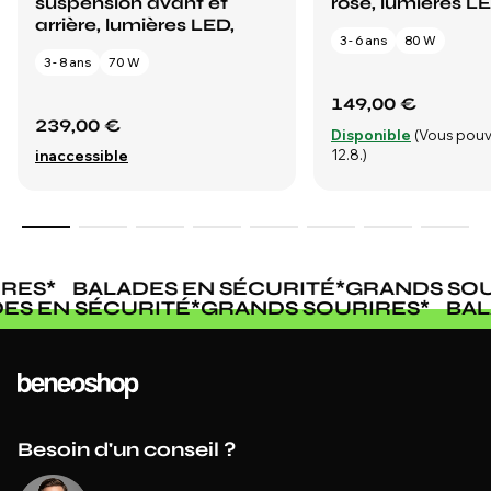
suspension avant et
rose, lumières LE
arrière, lumières LED,
3 - 6 ans
80 W
3 - 8 ans
70 W
149,00 €
239,00 €
Disponible
(Vous pouv
12.8.)
inaccessible
RES
*
BALADES EN SÉCURITÉ
*
GRANDS SOU
DES EN SÉCURITÉ
*
GRANDS SOURIRES
*
BA
Besoin d'un conseil ?