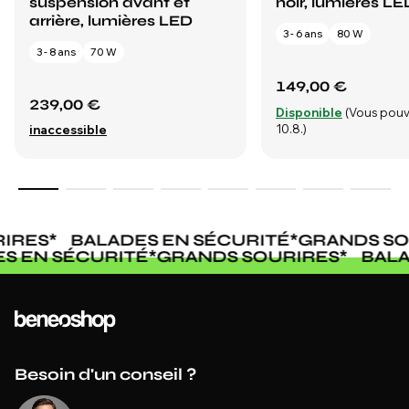
suspension avant et
noir, lumières LE
arrière, lumières LED
3 - 6 ans
80 W
3 - 8 ans
70 W
149,00 €
239,00 €
Disponible
(Vous pouv
10.8.)
inaccessible
IRES
*
BALADES EN SÉCURITÉ
*
GRANDS SO
ES EN SÉCURITÉ
*
GRANDS SOURIRES
*
BAL
Besoin d'un conseil ?