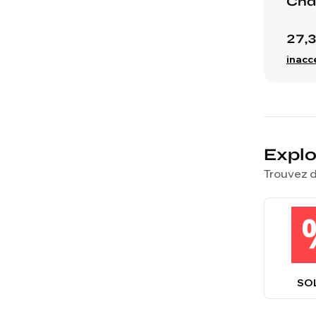
Châ
27,
inacc
Explo
Trouvez d
SO