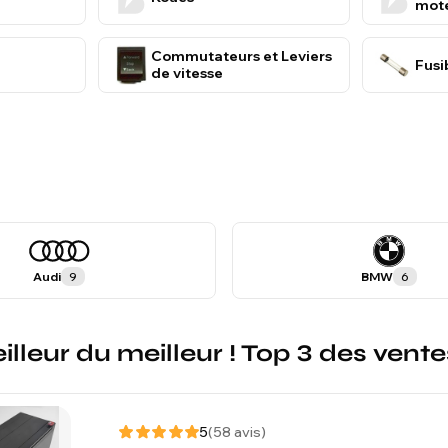
mote
Commutateurs et Leviers
Fusi
de vitesse
Audi
9
BMW
6
illeur du meilleur ! Top 3 des ve
5
(58 avis)