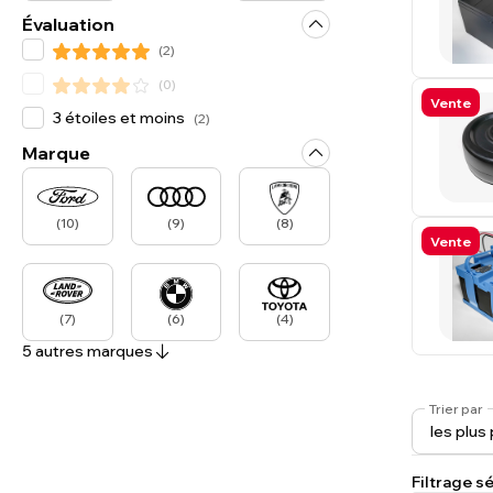
Évaluation
(
2
)
(
0
)
Vente
3 étoiles et moins
(
2
)
Marque
(
10
)
(
9
)
(
8
)
Vente
(
7
)
(
6
)
(
4
)
5 autres marques
Trier par
Filtrage sé