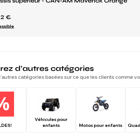
ssis supérieur - CAN-AM Maverick Orange
32 €
essible
rez d'autres catégories
'autres catégories basées sur ce que les clients comme v
Véhicules pour
LDES!
enfants
Motos pour enfants
Quad