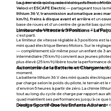
tout-terrain à quatre roues dans un format contrôl
La gamme de mini quads électriques Beneo Motors
Veloci
et
ESCAPE Electric
— partageant tous la mê
lithium 36 V, transmission automatique avec marc
km/h), freins à disque avant et arrière
et un
couv
base de roues et d'un centre de gravité bas qui m
presque aucun entretien mécanique — il suffit de cha
Limiteur de Vitesse à 3 Positions – La Faç
c'est parti.
Le limiteur de vitesse réglable à 3 positions est 
mini quad électrique Beneo Motors. Sur le réglage 
— complètement sûr même pour un enfant de 3 ans
intermédiaire (15 km/h) convient aux jeunes pilotes
plus élevé (25 km/h) libère toute la performance 
qui sont prêts. Les parents peuvent changer le régl
Autonomie de la Batterie et Chargement
moment.
La batterie lithium 36 V des mini quads électriqu
par charge selon le poids du pilote, le terrain et 
d'environ 5 heures à partir de zéro. La chimie lith
tout au long du cycle de charge par rapport aux al
quad maintient ses performances jusqu'à ce que la 
ralentir progressivement à mesure que la charge 
Design Sportif Que les Enfants Adorent