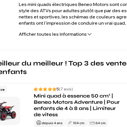
Les mini quads électriques Beneo Motors sont conç
style des ATVs pour adultes plutôt que par des es
nettes et sportives, les schémas de couleurs agress
enfants ont l'impression de conduire un vrai quad,
design est l'une des raisons pour lesquelles les
Afficher toutes les informations
électriques pour enfants les mieux notés sur Ben
illeur du meilleur ! Top 3 des ven
enfants
5
(7 avis)
nce
Mini quad à essence 50 cm³ |
Beneo Motors Adventure | Pour
enfants de 4 à 8 ans | Limiteur
de vitess
depuis 4 ans
104 cm
64 cm