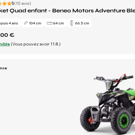
5
(10 avis)
et Quad enfant - Beneo Motors Adventure Ble
puis 4 ans
104 cm
64 cm
66.5 cm
,00 €
nible
(Vous pouvez avoir 11.8.)
ence