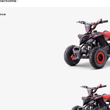
lectionné :
ence