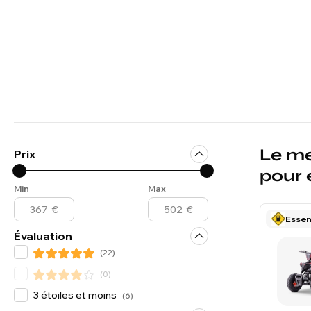
Le me
Prix
pour 
Min
Max
Esse
Évaluation
(
22
)
(
0
)
3 étoiles et moins
(
6
)