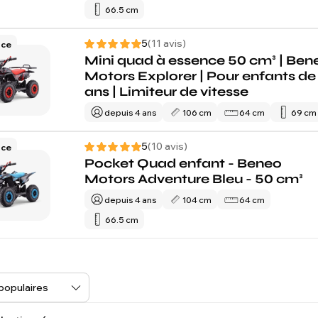
66.5 cm
5
(11 avis)
nce
Mini quad à essence 50 cm³ | Ben
Motors Explorer | Pour enfants de 
ans | Limiteur de vitesse
depuis 4 ans
106 cm
64 cm
69 cm
5
(10 avis)
nce
Pocket Quad enfant - Beneo
Motors Adventure Bleu - 50 cm³
depuis 4 ans
104 cm
64 cm
66.5 cm