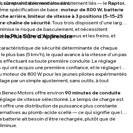
é, sûr et véritablement amusant.
 comprend trois modèles étroitement liés — le
Raptor,
me spécification de base :
moteur de 800 W, batterie
he arrière, limiteur de vitesse à 3 positions (5–15–25
re-chaîne de sécurité
. Tous trois disposent d'une large
inimise le risque de basculement, et nécessitent
rger la batterie, vérifier les pneus et les freins, et
on la Plus Sûre d'Apprendre
la caractéristique de sécurité déterminante de chaque
le plus bas (5 km/h), le quad avance à la vitesse d'un pas
 effectuant sa toute première conduite. Le réglage
 qui ont acquis une première confiance, et le réglage le
du moteur de 800 W pour les jeunes pilotes expérimentés
age par un simple ajustement, sans outils, à tout
es Beneo Motors offre environ
90 minutes de conduite
le réglage de vitesse sélectionné. Le temps de charge est
ium offre une distribution de puissance plus constante
ternatives au plomb-acide scellé — ce qui signifie que le
batterie ait besoin d'être rechargée, plutôt que de
diminue.