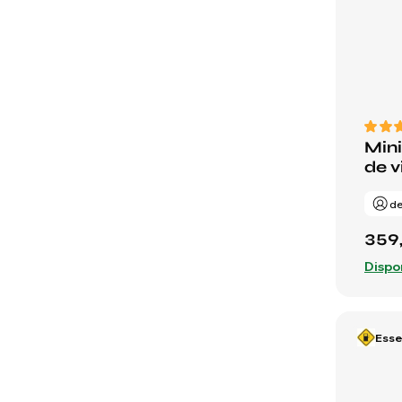
Mini
de v
de
359
Dispo
Ess