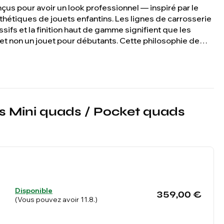
us pour avoir un look professionnel — inspiré par le
thétiques de jouets enfantins. Les lignes de carrosserie
ifs et la finition haut de gamme signifient que les
 et non un jouet pour débutants. Cette philosophie de
 ATVs Beneo Motors sont constamment parmi les véhicules
eoshop.
tes Mini quads / Pocket quads
Disponible
359,00 €
(Vous pouvez avoir 11.8.)