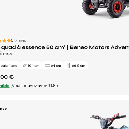
5
(7 avis)
 quad à essence 50 cm³ | Beneo Motors Adventur
itess
puis 4 ans
104 cm
64 cm
66.5 cm
,00 €
nible
(Vous pouvez avoir 11.8.)
ence