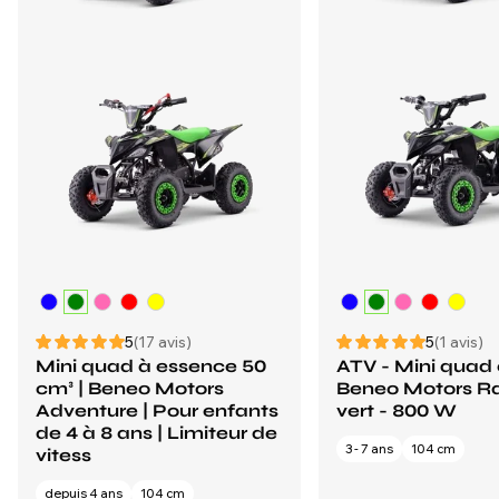
5
(17 avis)
5
(1 avis)
Mini quad à essence 50
ATV - Mini quad
cm³ | Beneo Motors
Beneo Motors R
Adventure | Pour enfants
vert - 800 W
de 4 à 8 ans | Limiteur de
3 - 7 ans
104 cm
vitess
depuis 4 ans
104 cm