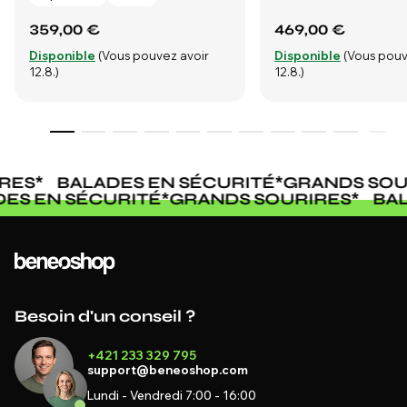
359,00 €
469,00 €
Disponible
(Vous pouvez avoir
Disponible
(Vous pouv
12.8.)
12.8.)
ES
*
BALADES EN SÉCURITÉ
*
GRANDS SOUR
ADES EN SÉCURITÉ
*
GRANDS SOURIRES
*
B
Besoin d'un conseil ?
+421 233 329 795
support@beneoshop.com
Lundi - Vendredi 7:00 - 16:00