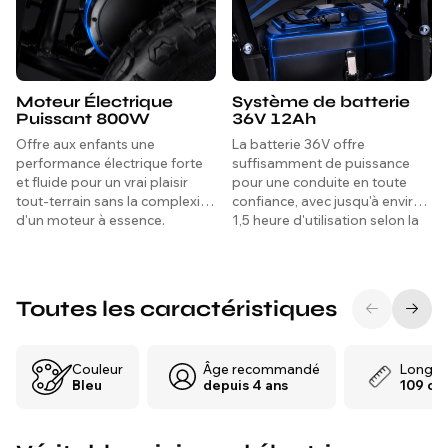
Moteur Électrique
Système de batterie
Puissant 800W
36V 12Ah
Offre aux enfants une
La batterie 36V offre
performance électrique forte
suffisamment de puissance
et fluide pour un vrai plaisir
pour une conduite en toute
tout-terrain sans la complexité
confiance, avec jusqu'à environ
d'un moteur à essence.
1,5 heure d'utilisation selon la
charge et le terrain.
Toutes les caractéristiques
Couleur
Âge recommandé
Longue
Bleu
depuis 4 ans
109 cm