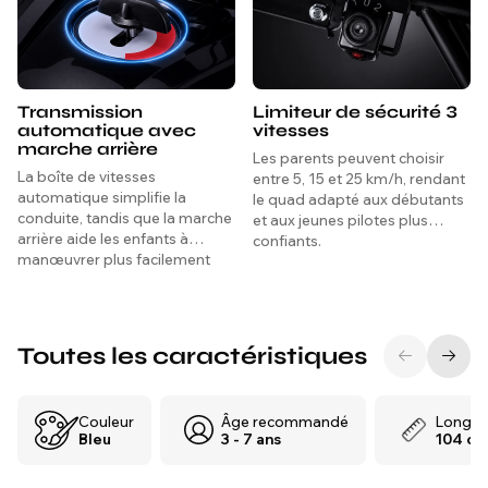
Transmission
Limiteur de sécurité 3
automatique avec
vitesses
marche arrière
Les parents peuvent choisir
La boîte de vitesses
entre 5, 15 et 25 km/h, rendant
automatique simplifie la
le quad adapté aux débutants
conduite, tandis que la marche
et aux jeunes pilotes plus
arrière aide les enfants à
confiants.
manœuvrer plus facilement
dans les espaces restreints.
Toutes les caractéristiques
Couleur
Âge recommandé
Longue
Bleu
3 - 7 ans
104 cm