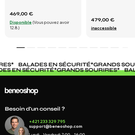
469,00 €
479,00 €
Disponible
(Vous pouvez avoir
12.8.)
inaccessible
ES
*
BALADES EN SÉCURITÉ
*
GRANDS SOUR
ADES EN SÉCURITÉ
*
GRANDS SOURIRES
*
B
Besoin d'un conseil ?
+421 233 329 795
support@beneoshop.com
Lundi - Vendredi 7:00 - 16:00