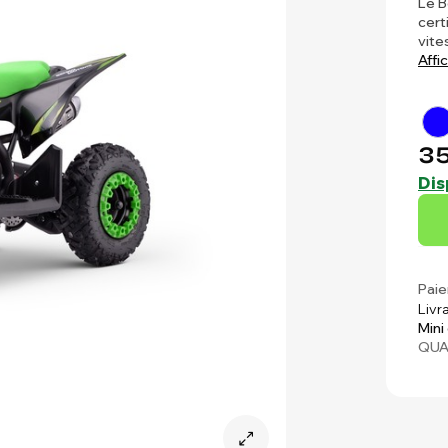
Le B
cert
vite
Affi
35
Dis
Paie
Livr
Mini
QUA