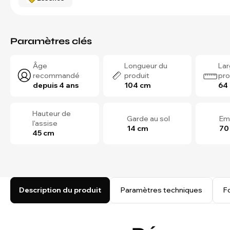
Paramètres clés
Âge
Longueur du
Lar
recommandé
produit
pro
depuis 4 ans
104 cm
64
Hauteur de
Garde au sol
Em
l'assise
14 cm
70
45 cm
Description du produit
Paramètres techniques
F