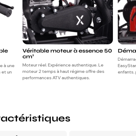
ble
Véritable moteur à essence 50
Démar
cm³
Démarrag
Moteur réel. Expérience authentique. Le
e à une
EasyStart
moteur 2 temps à haut régime offre des
s et un
enfants, 
performances ATV authentiques.
ractéristiques