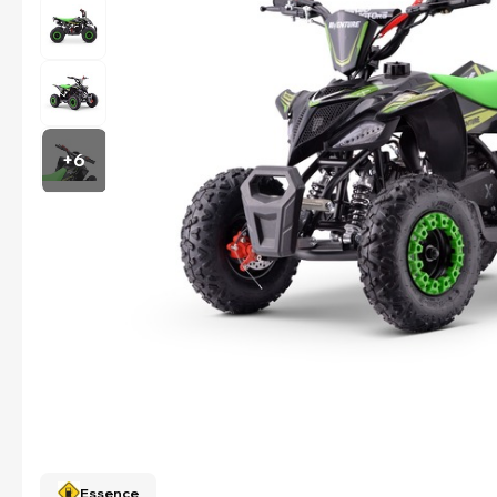
+6
Essence