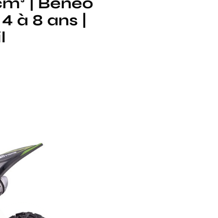
cm³ | Beneo
4 à 8 ans |
l