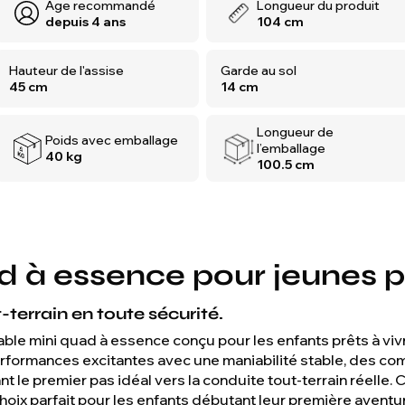
Âge recommandé
Longueur du produit
depuis 4 ans
104 cm
Hauteur de l'assise
Garde au sol
45 cm
14 cm
Longueur de
Poids avec emballage
l’emballage
40 kg
100.5 cm
d à essence pour jeunes pi
-terrain en toute sécurité.
able mini quad à essence conçu pour les enfants prêts à vi
performances excitantes avec une maniabilité stable, des c
t le premier pas idéal vers la conduite tout-terrain réelle.
e choix parfait pour les enfants débutant leur première avent