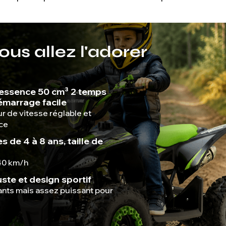
us allez l'adorer
 essence 50 cm³ 2 temps
marrage facile
ur de vitesse réglable et
ce
es de 4 à 8 ans, taille de
40 km/h
ste et design sportif
nts mais assez puissant pour