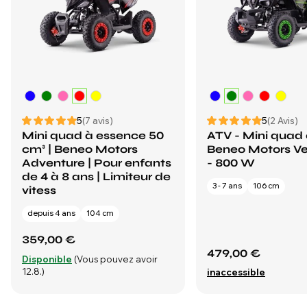
5
(7 avis)
5
(2 Avis)
Mini quad à essence 50
ATV - Mini quad
cm³ | Beneo Motors
Beneo Motors Vel
Adventure | Pour enfants
- 800 W
de 4 à 8 ans | Limiteur de
3 - 7 ans
106 cm
vitess
depuis 4 ans
104 cm
359,00 €
479,00 €
Disponible
(Vous pouvez avoir
12.8.)
inaccessible