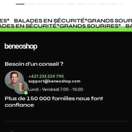
S
*
BALADES EN SÉCURITÉ
*
GRANDS SOURI
LADES EN SÉCURITÉ
*
GRANDS SOURIRES
*
Besoin d'un conseil ?
+421 233 329 795
support@beneoshop.com
Lundi - Vendredi 7:00 - 16:00
Plus de 150 000 familles nous font
confiance