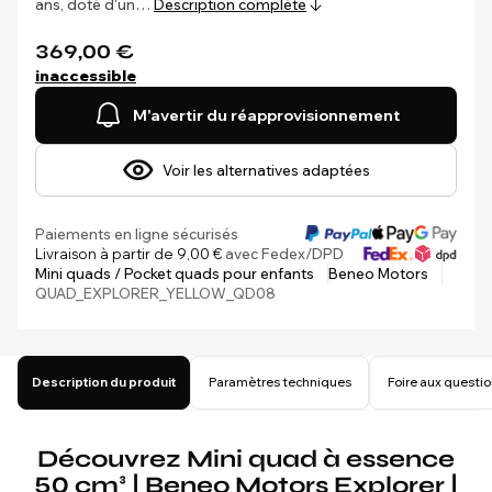
ans, doté d'un…
Description complète
369,00 €
inaccessible
M'avertir du réapprovisionnement
Voir les alternatives adaptées
Paiements en ligne sécurisés
Livraison à partir de 9,00 €
avec Fedex/DPD
Mini quads / Pocket quads pour enfants
Beneo Motors
QUAD_EXPLORER_YELLOW_QD08
Description du produit
Paramètres techniques
Foire aux questi
Découvrez Mini quad à essence
50 cm³ | Beneo Motors Explorer |