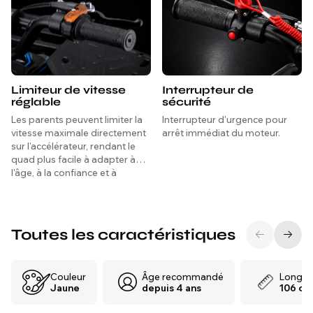
Limiteur de vitesse
Interrupteur de
réglable
sécurité
Les parents peuvent limiter la
Interrupteur d'urgence pour
vitesse maximale directement
arrêt immédiat du moteur.
sur l'accélérateur, rendant le
quad plus facile à adapter à
l'âge, à la confiance et à
l'expérience de l'enfant.
Toutes les caractéristiques
Couleur
Âge recommandé
Longue
Jaune
depuis 4 ans
106 cm