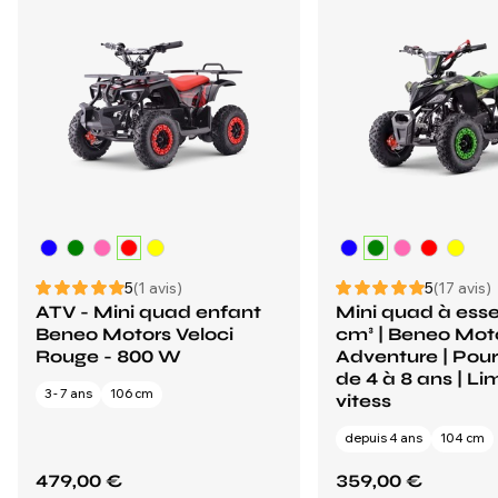
5
(1 avis)
5
(17 avis)
ATV - Mini quad enfant
Mini quad à ess
Beneo Motors Veloci
cm³ | Beneo Mot
Rouge - 800 W
Adventure | Pour
de 4 à 8 ans | Li
3 - 7 ans
106 cm
vitess
depuis 4 ans
104 cm
479,00 €
359,00 €