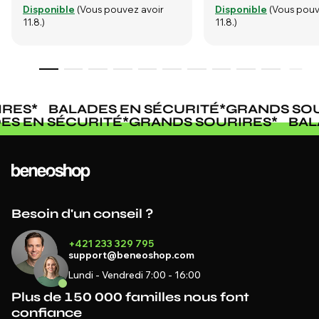
Disponible
(Vous pouvez avoir
Disponible
(Vous pouv
11.8.)
11.8.)
RES
*
BALADES EN SÉCURITÉ
*
GRANDS SOUR
DES EN SÉCURITÉ
*
GRANDS SOURIRES
*
BA
Besoin d'un conseil ?
+421 233 329 795
support@beneoshop.com
Lundi - Vendredi 7:00 - 16:00
Plus de 150 000 familles nous font
confiance