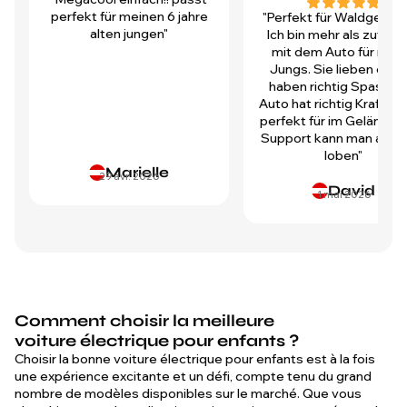
perfekt für meinen 6 jahre
"Perfekt für Waldgegen
alten jungen"
Ich bin mehr als zufrie
mit dem Auto für mei
Jungs. Sie lieben es u
haben richtig Spass! D
Auto hat richtig Kraft und
perfekt für im Gelände.
Support kann man auch 
loben"
Marielle
29 avr. 2026
David
1 mai 2026
Comment choisir la meilleure
voiture électrique pour enfants ?
Choisir la bonne voiture électrique pour enfants est à la fois
une expérience excitante et un défi, compte tenu du grand
nombre de modèles disponibles sur le marché. Que vous