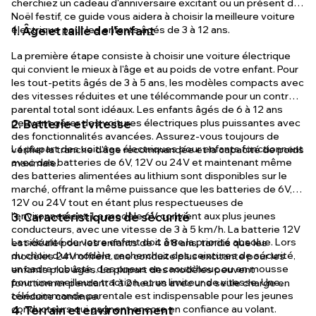
cherchiez un cadeau d'anniversaire excitant ou un présent de
Noël festif, ce guide vous aidera à choisir la meilleure voiture
électrique pour les enfants âgés de 3 à 12 ans.
1. Âge et taille de l'enfant
La première étape consiste à choisir une voiture électrique
qui convient le mieux à l'âge et au poids de votre enfant. Pour
les tout-petits âgés de 3 à 5 ans, les modèles compacts avec
des vitesses réduites et une télécommande pour un contrôle
parental total sont idéaux. Les enfants âgés de 6 à 12 ans
peuvent gérer des voitures électriques plus puissantes avec
2. Batterie et vitesse
des fonctionnalités avancées. Assurez-vous toujours de
La plupart des voitures électriques pour enfants fonctionnent
vérifier la tranche d'âge recommandée et la capacité de poids
avec des batteries de 6V, 12V ou 24V et maintenant même
maximale.
des batteries alimentées au lithium sont disponibles sur le
marché, offrant la même puissance que les batteries de 6V,
12V ou 24V tout en étant plus respectueuses de
l'environnement. Le modèle 6V convient aux plus jeunes
3. Caractéristiques de sécurité
conducteurs, avec une vitesse de 3 à 5 km/h. La batterie 12V
La sécurité de votre enfant doit être la priorité absolue. Lors
est idéale pour les enfants de 4 à 8 ans, tandis que les
du choix d'un modèle, recherchez des ceintures de sécurité,
modèles 24V offrent une conduite plus excitante pour les
un cadre robuste, des pneus en caoutchouc ou en mousse
enfants plus âgés. La plupart des modèles peuvent
pour une meilleure traction, et un limiteur de vitesse. Une
fonctionner pendant 1 à 2 heures avec une seule charge en
télécommande parentale est indispensable pour les jeunes
conduite continue.
conducteurs qui gagnent encore en confiance au volant.
4. Terrain et environnement