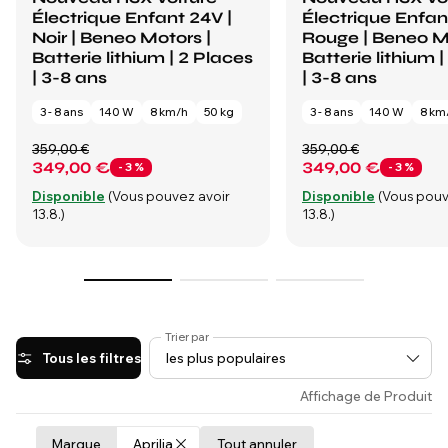
Électrique Enfant 24V |
Électrique Enfan
Noir | Beneo Motors |
Rouge | Beneo M
Batterie lithium | 2 Places
Batterie lithium 
| 3-8 ans
| 3-8 ans
3 - 8 ans
140 W
8 km/h
50 kg
3 - 8 ans
140 W
8 km
359,00 €
359,00 €
349,00 €
349,00 €
- 3 %
- 3 %
Disponible
(Vous pouvez avoir
Disponible
(Vous pouv
13.8.)
13.8.)
Trier par
Tous les filtres
Affichage de Produit
Marque
Aprilia
Tout annuler