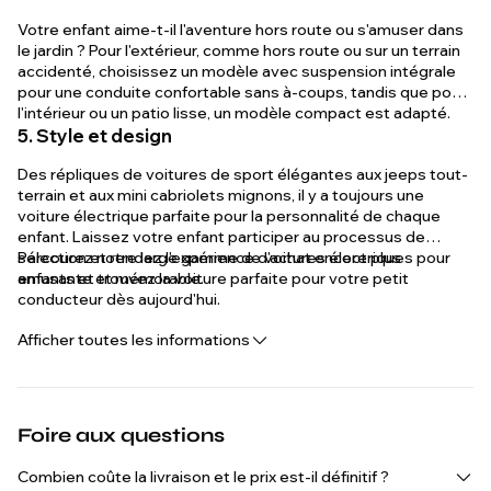
Votre enfant aime-t-il l'aventure hors route ou s'amuser dans
le jardin ? Pour l'extérieur, comme hors route ou sur un terrain
accidenté, choisissez un modèle avec suspension intégrale
pour une conduite confortable sans à-coups, tandis que pour
l'intérieur ou un patio lisse, un modèle compact est adapté.
5. Style et design
Des répliques de voitures de sport élégantes aux jeeps tout-
terrain et aux mini cabriolets mignons, il y a toujours une
voiture électrique parfaite pour la personnalité de chaque
enfant. Laissez votre enfant participer au processus de
sélection et rendez l'expérience d'achat encore plus
Parcourez notre large gamme de voitures électriques pour
amusante et mémorable.
enfants et trouvez la voiture parfaite pour votre petit
conducteur dès aujourd'hui.
Afficher toutes les informations
Foire aux questions
Combien coûte la livraison et le prix est-il définitif ?