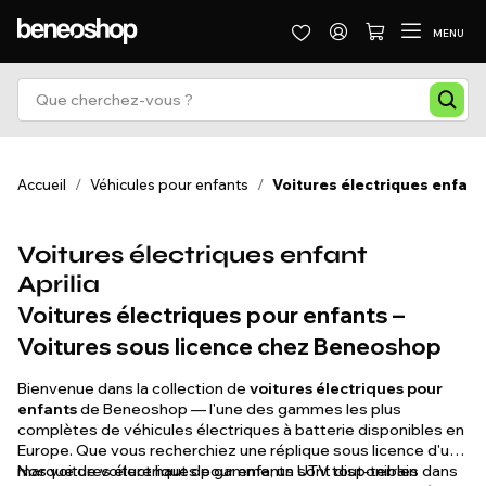
MENU
Accueil
/
Véhicules pour enfants
/
Voitures électriques enfant
Voitures électriques enfant
Aprilia
Voitures électriques pour enfants –
Voitures sous licence chez Beneoshop
Bienvenue dans la collection de
voitures électriques pour
enfants
de Beneoshop — l'une des gammes les plus
complètes de véhicules électriques à batterie disponibles en
Europe. Que vous recherchiez une réplique sous licence d'une
marque de voiture haut de gamme, un UTV tout-terrain
Nos voitures électriques pour enfants sont disponibles dans