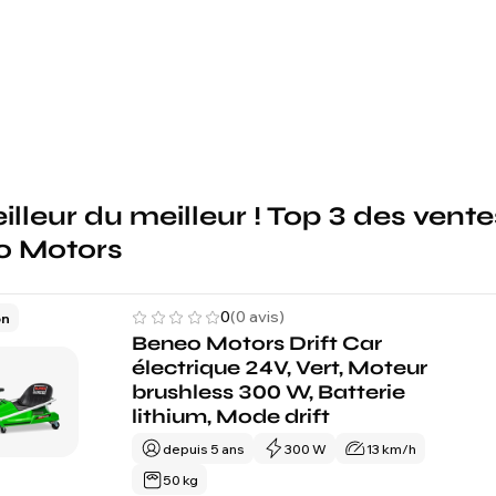
illeur du meilleur ! Top 3 des vente
o Motors
0
(0 avis)
on
Beneo Motors Drift Car
électrique 24V, Vert, Moteur
brushless 300 W, Batterie
lithium, Mode drift
depuis 5 ans
300 W
13 km/h
50 kg