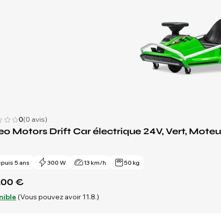
0
(0 avis)
o Motors Drift Car électrique 24V, Vert, Moteu
puis 5 ans
300 W
13 km/h
50 kg
,00 €
nible
(Vous pouvez avoir 11.8.)