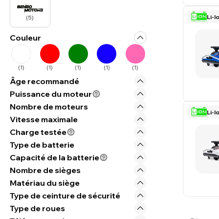
Li-I
(
5
)
Couleur
(
1
)
(
1
)
(
1
)
(
1
)
(
1
)
Âge recommandé
Puissance du moteur
Nombre de moteurs
Li-I
Vitesse maximale
Charge testée
Type de batterie
Capacité de la batterie
Nombre de sièges
Matériau du siège
Type de ceinture de sécurité
Type de roues