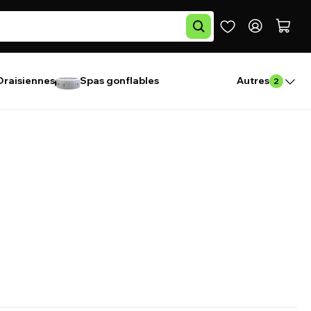
Draisiennes
Spas gonflables
Autres
2