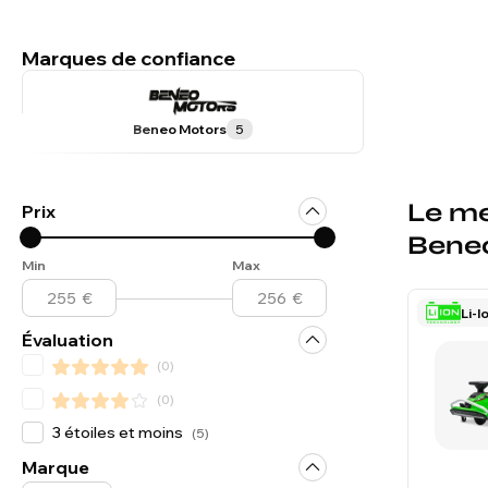
Marques de confiance
Beneo Motors
5
Le me
Prix
Bene
Min
Max
Li-I
Évaluation
(
0
)
(
0
)
3 étoiles et moins
(
5
)
Marque