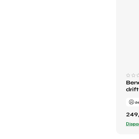
Bene
drift
de
249
Dispo