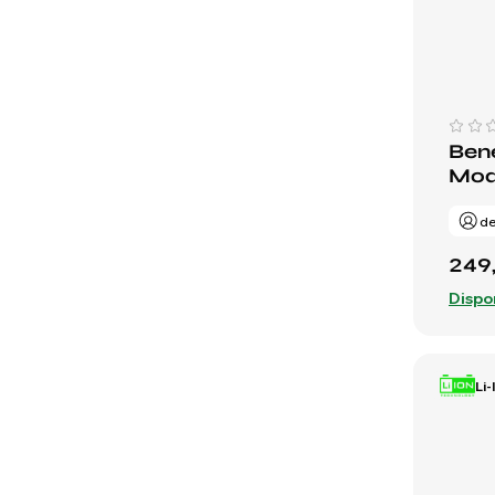
Bene
Mode
de
249
Dispo
Li-