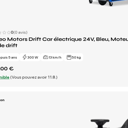
0
(0 avis)
o Motors Drift Car électrique 24V, Bleu, Moteu
 drift
puis 5 ans
300 W
13 km/h
50 kg
,00 €
nible
(Vous pouvez avoir 11.8.)
Ion