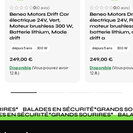
0
(0 avis)
0
(0 avis)
Beneo Motors Drift Car
Beneo Motors Dri
électrique 24V, Vert,
électrique 24V, 
Moteur brushless 300 W,
moteur brushles
Batterie lithium, Mode
batterie lithium
drift
drift a
depuis 5 ans
300 W
depuis 5 ans
300 W
249,00 €
249,00 €
Disponible
(Vous pouvez avoir
Disponible
(Vous pouv
12.8.)
12.8.)
IRES
*
BALADES EN SÉCURITÉ
*
GRANDS SO
ES EN SÉCURITÉ
*
GRANDS SOURIRES
*
BAL