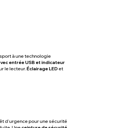
 sport à une technologie
vec entrée USB et indicateur
r le lecteur.
Éclairage LED
et
rêt d'urgence pour une sécurité
duite. Une
ceinture de sécurité