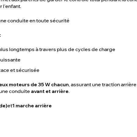
 l'enfant.
une conduite en toute sécurité
:
plus longtemps à travers plus de cycles de charge
puissante
cace et sécurisée
eux moteurs de 35 W chacun
, assurant une traction arrièr
 une conduite
avant et arrière
.
ide)
et
1 marche arrière