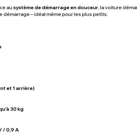
ce au
système de démarrage en douceur
, la voiture dém
ue démarrage – idéal même pour les plus petits.
e
nt et 1 arrière)
qu'à 30 kg
V / 0,9 A