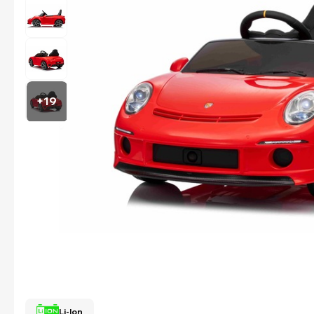
+19
Li-Ion