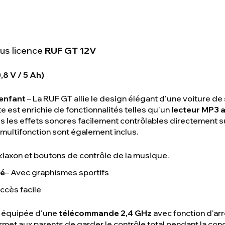
ous licence
RUF GT 12V
,8 V / 5 Ah)
 enfant
– La RUF GT allie le design élégant d'une voiture de
 est enrichie de fonctionnalités telles qu'un
lecteur MP3 a
us les effets sonores facilement contrôlables directement su
nt multifonction sont également inclus.
klaxon et boutons de contrôle de la musique.
ré
– Avec graphismes sportifs
accès facile
st équipée d'une
télécommande 2,4 GHz
avec fonction d'ar
et aux parents de garder le contrôle total pendant la con