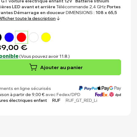
GT voiture électrique enfant 12V
Batterie lithium
ères LED avant et arrière
Télécommande 2,4 GHz
Portes
rantes
Démarrage en douceur
DIMENSIONS :
108 x 65,5
Afficher toute la description
9,00 €
ponible
(Vous pouvez avoir 11.8.)
Ajouter au panier
ments en ligne sécurisés
aison à partir de 9,00 €
avec Fedex/DPD
ures électriques enfant
RUF
RUF_GT_RED_Li