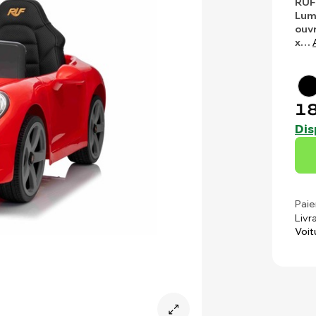
RUF 
Lumi
ouv
x…
18
Dis
Paie
Livr
Voit