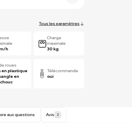
Tous les paramètres
tesse
Charge
ximale
maximale
km/h
30 kg
de roues
 en plastique
Télécommande
sangle en
oui
tchouc
oire aux questions
Avis
2