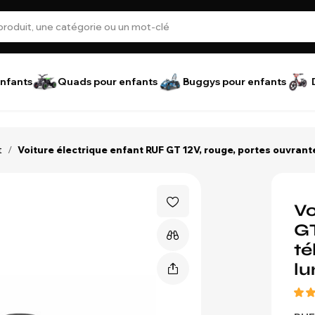
nfants
Quads pour enfants
Buggys pour enfants
t
/
Voiture électrique enfant RUF GT 12V, rouge, portes ouvran
Vo
GT
t
lu