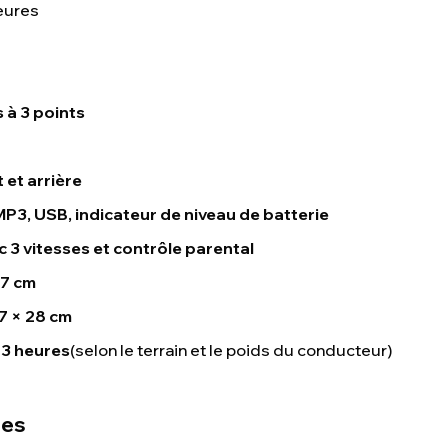
eures
 à 3 points
 et arrière
MP3, USB, indicateur de niveau de batterie
3 vitesses et contrôle parental
47 cm
7 × 28 cm
 3 heures
(selon le terrain et le poids du conducteur)
ues