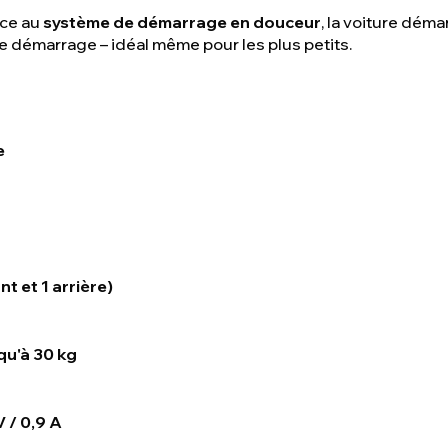
ce au
système de démarrage en douceur
, la voiture dém
ue démarrage – idéal même pour les plus petits.
e
nt et 1 arrière)
qu'à 30 kg
V / 0,9 A