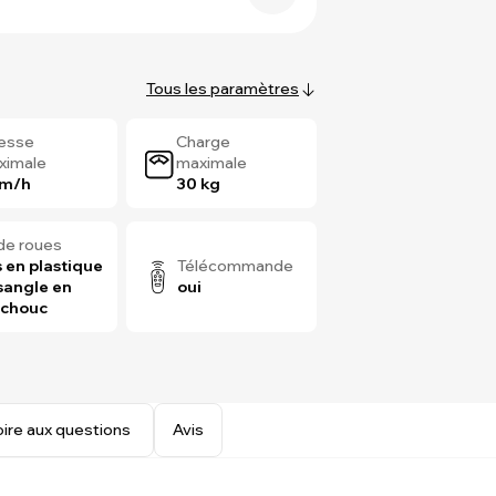
Tous les paramètres
tesse
Charge
ximale
maximale
km/h
30 kg
de roues
 en plastique
Télécommande
sangle en
oui
tchouc
oire aux questions
Avis