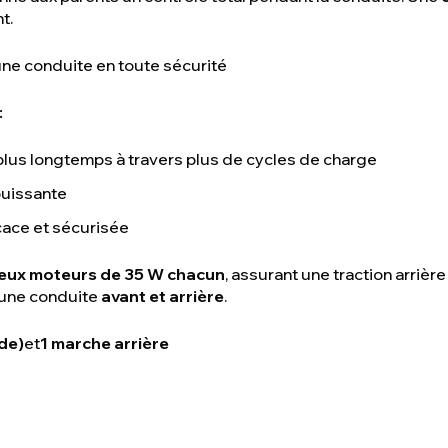
t.
une conduite en toute sécurité
:
plus longtemps à travers plus de cycles de charge
puissante
cace et sécurisée
eux moteurs de 35 W chacun
, assurant une traction arrièr
 une conduite
avant et arrière
.
ide)
et
1 marche arrière