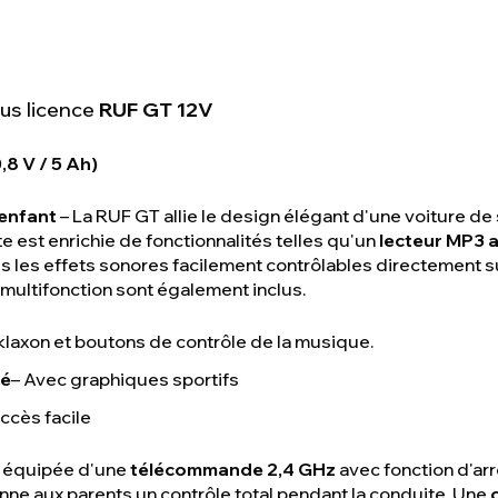
ous licence
RUF GT 12V
,8 V / 5 Ah)
 enfant
– La RUF GT allie le design élégant d'une voiture de
 est enrichie de fonctionnalités telles qu'un
lecteur MP3 a
us les effets sonores facilement contrôlables directement su
nt multifonction sont également inclus.
klaxon et boutons de contrôle de la musique.
ré
– Avec graphiques sportifs
accès facile
st équipée d'une
télécommande 2,4 GHz
avec fonction d'ar
e aux parents un contrôle total pendant la conduite. Une