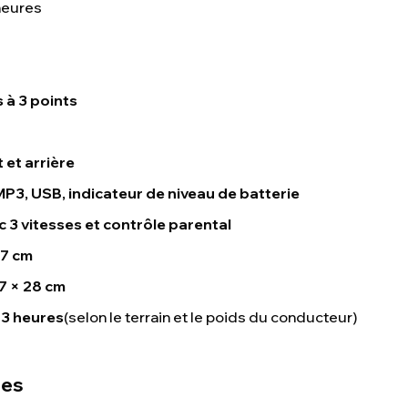
 heures
 à 3 points
 et arrière
MP3, USB, indicateur de niveau de batterie
3 vitesses et contrôle parental
47 cm
7 × 28 cm
 3 heures
(selon le terrain et le poids du conducteur)
ues