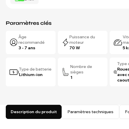
Paramètres clés
Âge
Puissance du
Vi
recommandé
moteur
ma
3 - 7 ans
70 W
5 
Type 
Nombre de
Type de batterie
Roues
sièges
Lithium-ion
avec 
1
caou
Description du produit
Paramètres techniques
F