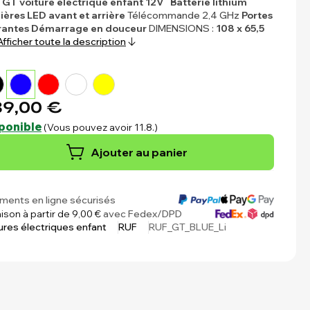
GT voiture électrique enfant 12V
Batterie lithium
ères LED avant et arrière
Télécommande 2,4 GHz
Portes
rantes
Démarrage en douceur
DIMENSIONS :
108 x 65,5
Afficher toute la description
9,00 €
ponible
(Vous pouvez avoir 11.8.)
Ajouter au panier
ments en ligne sécurisés
aison à partir de 9,00 €
avec Fedex/DPD
ures électriques enfant
RUF
RUF_GT_BLUE_Li