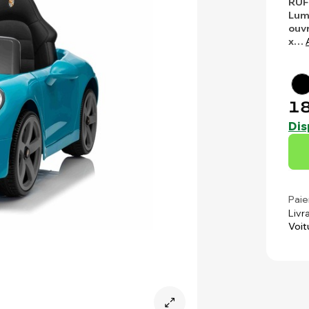
RUF 
Lumi
ouv
x…
18
Dis
Paie
Livr
Voit