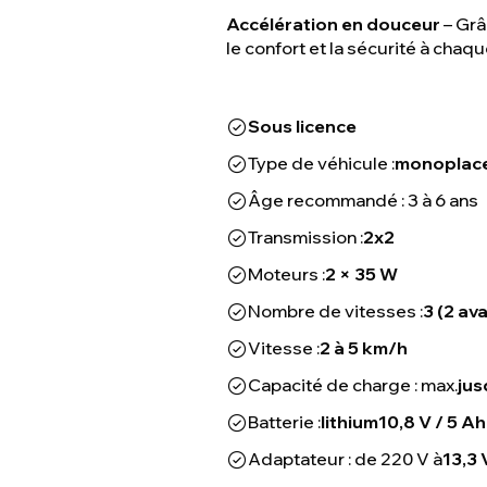
Accélération en douceur
– Grâ
le confort et la sécurité à chaq
Sous licence
Type de véhicule :
monoplac
Âge recommandé : 3 à 6 ans
Transmission :
2x2
Moteurs :
2 × 35 W
Nombre de vitesses :
3 (2 ava
Vitesse :
2 à 5 km/h
Capacité de charge : max.
jus
Batterie :
lithium
10,8 V / 5 Ah
Adaptateur : de 220 V à
13,3 