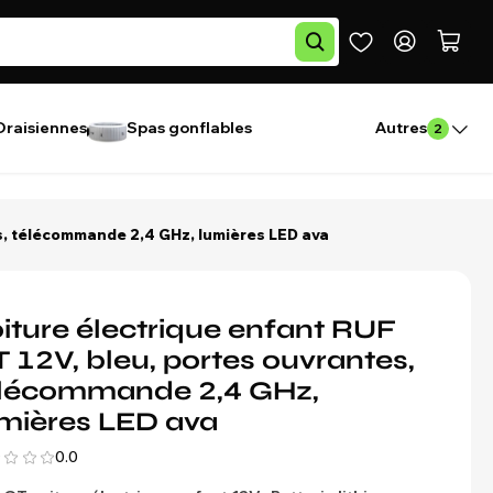
Draisiennes
Spas gonflables
Autres
2
es, télécommande 2,4 GHz, lumières LED ava
iture électrique enfant RUF
 12V, bleu, portes ouvrantes,
élécommande 2,4 GHz,
mières LED ava
0.0