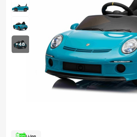
+48
Li-Ion