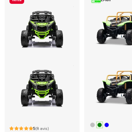
Vente
Li-Ion
5
(8 avis)