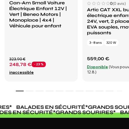
Can-Am Small Voiture
0
(0 avis)
Électrique Enfant 12V |
Artic CAT XXL b
Vert | Beneo Motors |
électrique enfan
Monoplace | 4x4 |
24V, vert, 2 plac
Véhicule pour enfant
EVA souples, mo
puissants
3 - 8 ans
320 W
559,00 €
323,90 €
248,78 €
- 23 %
Disponible
(Vous pouv
12.8.)
inaccessible
ES
*
BALADES EN SÉCURITÉ
*
GRANDS SOUR
ADES EN SÉCURITÉ
*
GRANDS SOURIRES
*
B