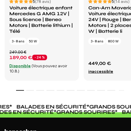
5
(78 avis)
5
(14 avis)
Voiture électrique enfant
Can-Am Maveri
Mercedes G AMG 12V |
Voiture électriq
Sous licence | Beneo
24V | Rouge | Be
Motors | Batterie lithium |
Motors | 2 places
Télé
W | Batterie li
3 - 8 ans
50 W
3 - 8 ans
800 W
249,00 €
189,00 €
- 24 %
449,00 €
Disponible
(Vous pouvez avoir
10.8.)
inaccessible
ES
*
BALADES EN SÉCURITÉ
*
GRANDS SOUR
ADES EN SÉCURITÉ
*
GRANDS SOURIRES
*
B