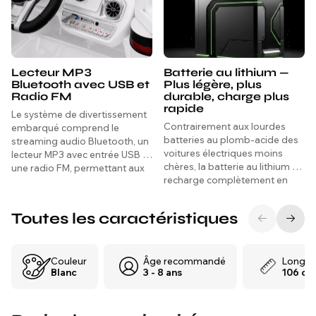
Lecteur MP3
Batterie au lithium —
Bluetooth avec USB et
Plus légère, plus
Radio FM
durable, charge plus
rapide
Le système de divertissement
Contrairement aux lourdes
embarqué comprend le
batteries au plomb-acide des
streaming audio Bluetooth, un
voitures électriques moins
lecteur MP3 avec entrée USB et
chères, la batterie au lithium se
une radio FM, permettant aux
recharge complètement en
enfants de jouer leur propre
seulement 4 à 6 heures,
musique sans fil ou via un
maintient une puissance
appareil connecté — une
Toutes les caractéristiques
constante tout au long du
fonctionnalité rare à ce prix
trajet et a une durée de vie
dans la catégorie des véhicules
globale nettement plus longue
électriques à un seul siège.
mesurée en cycles de charge.
Couleur
Âge recommandé
Longue
Blanc
3 - 8 ans
106 cm