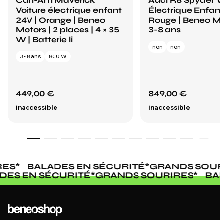
Can-Am Maverick
Audi R8 Spyder V
Voiture électrique enfant
Électrique Enfan
24V | Orange | Beneo
Rouge | Beneo M
Motors | 2 places | 4 × 35
3-8 ans
W | Batterie li
non
non
3 - 8 ans
800 W
449,00 €
849,00 €
inaccessible
inaccessible
ES
*
BALADES EN SÉCURITÉ
*
GRANDS SOURI
ADES EN SÉCURITÉ
*
GRANDS SOURIRES
*
B