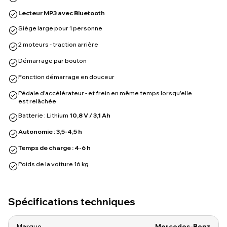
Lecteur MP3 avec Bluetooth
Siège large pour 1 personne
2 moteurs - traction arrière
Démarrage par bouton
Fonction démarrage en douceur
Pédale d'accélérateur - et frein en même temps lorsqu'elle
est relâchée
Batterie : Lithium
10,8 V / 3,1 Ah
Autonomie : 3,5-4,5 h
Temps de charge : 4-6 h
Poids de la voiture 16 kg
Spécifications techniques
Marque
Mercedes-Benz