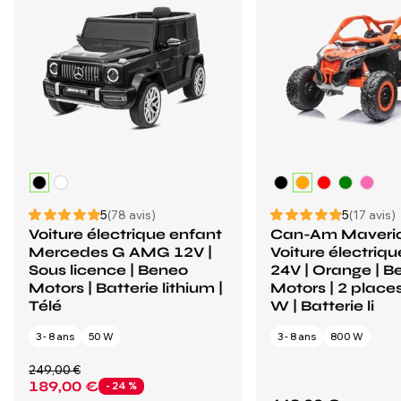
5
(78 avis)
5
(17 avis)
Voiture électrique enfant
Can-Am Maveri
Mercedes G AMG 12V |
Voiture électriq
Sous licence | Beneo
24V | Orange | B
Motors | Batterie lithium |
Motors | 2 places
Télé
W | Batterie li
3 - 8 ans
50 W
3 - 8 ans
800 W
249,00 €
189,00 €
- 24 %