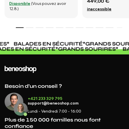
449,00 €
Disponible
(Vous pouvez avoir
12.8.)
inaccessible
S
*
BALADES EN SÉCURITÉ
*
GRANDS SOURI
LADES EN SÉCURITÉ
*
GRANDS SOURIRES
*
Besoin d'un conseil ?
+421 233 329 795
support@beneoshop.com
Lundi - Vendredi 7:00 - 16:00
Plus de 150 000 familles nous font
confiance