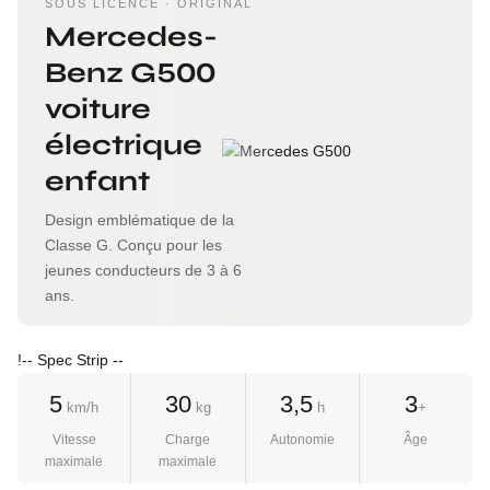
SOUS LICENCE · ORIGINAL
Mercedes-
Benz G500
voiture
électrique
enfant
Design emblématique de la
Classe G. Conçu pour les
jeunes conducteurs de 3 à 6
ans.
!-- Spec Strip --
5
30
3,5
3
km/h
kg
h
+
Vitesse
Charge
Autonomie
Âge
maximale
maximale