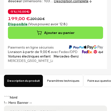
douceur
Dimensions : 103…
Description complète
-5 % (
10,00 €)
199,00 €
209,00 €
Disponible
(Vous pouvez avoir 12.8.)
Ajouter au panier
Paiements en ligne sécurisés
Livraison à partir de 9,00 €
avec Fedex/DPD
Voitures électriques enfant
Mercedes-Benz
MERCEDES_G500_WHITE_Li
Description du produit
Paramètres techniques
Foire aux questi
```html
!-- Hero Banner --