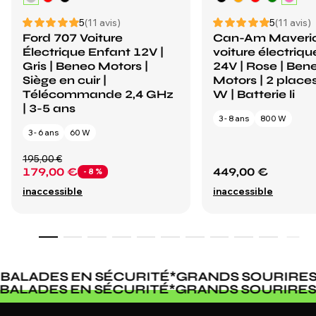
Ford 707 Voiture
Can-Am Maveri
Électrique Enfant 12V |
voiture électriq
Gris | Beneo Motors |
24V | Rose | Ben
Siège en cuir |
Motors | 2 places
Télécommande 2,4 GHz
W | Batterie li
| 3-5 ans
3 - 8 ans
800 W
3 - 6 ans
60 W
195,00 €
179,00 €
449,00 €
- 8 %
inaccessible
inaccessible
ALADES EN SÉCURITÉ
*
GRANDS SOURIRES
*
*
BALADES EN SÉCURITÉ
*
GRANDS SOURIR