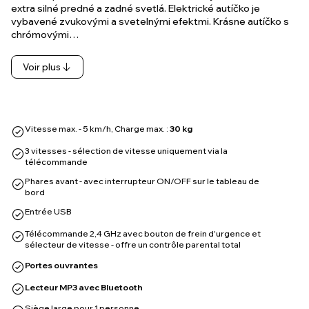
chrómovými…
Voir plus
Vitesse max. - 5 km/h, Charge max. :
30 kg
3 vitesses - sélection de vitesse uniquement via la
télécommande
Phares avant - avec interrupteur ON/OFF sur le tableau de
bord
Entrée USB
Télécommande 2,4 GHz avec bouton de frein d'urgence et
sélecteur de vitesse - offre un contrôle parental total
Portes ouvrantes
Lecteur MP3 avec Bluetooth
Siège large pour 1 personne
2 moteurs - traction arrière