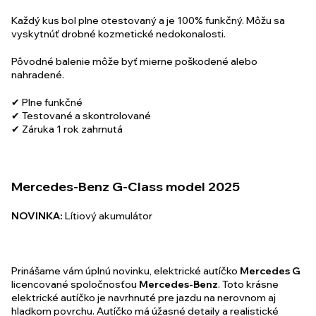
vyskytnúť drobné kozmetické nedokonalosti.
Pôvodné balenie môže byť mierne poškodené alebo
nahradené.
✔ Plne funkčné
✔ Testované a skontrolované
✔ Záruka 1 rok zahrnutá
Mercedes-Benz G-Class model 2025
NOVINKA:
Lítiový akumulátor
Prinášame vám úplnú novinku, elektrické autíčko
Mercedes G
licencované spoločnosťou
Mercedes-Benz
. Toto krásne
elektrické autíčko je navrhnuté pre jazdu na nerovnom aj
hladkom povrchu. Autíčko má úžasné detaily a realistické
extra silné predné a zadné svetlá. Elektrické autíčko je
vybavené zvukovými a svetelnými efektmi. Krásne autíčko s