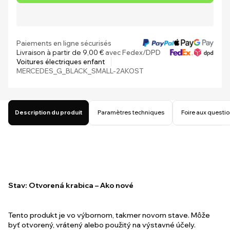
Paiements en ligne sécurisés
Livraison à partir de 9,00 €
avec Fedex/DPD
Voitures électriques enfant
MERCEDES_G_BLACK_SMALL-2AKOST
Description du produit
Paramètres techniques
Foire aux questi
Stav: Otvorená krabica – Ako nové
Tento produkt je vo výbornom, takmer novom stave. Môže
byť otvorený, vrátený alebo použitý na výstavné účely.
Každý kus bol plne otestovaný a je 100% funkčný. Môžu sa