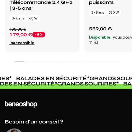
Télécommande 2,4 GHz
puissants
| 3-5 ans
3 - 8 ans
320 W
3 - 6 ans
60 W
559,00 €
195,00 €
179,00 €
- 8 %
Disponible
(Vous pouv
11.8.)
inaccessible
ES
*
BALADES EN SÉCURITÉ
*
GRANDS SOUR
ADES EN SÉCURITÉ
*
GRANDS SOURIRES
*
B
Besoin d'un conseil ?