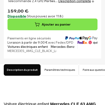
Télécommande 2,4 GHz
Portes…
Description complète
159,00 €
Disponible
(Vous pouvez avoir 11.8.)
Ajouter au panier
Paiements en ligne sécurisés
Livraison à partir de 9,00 €
avec Fedex/DPD
Voitures électriques enfant
Mercedes-Benz
MERCEDES_AMG_CLE_BLACK_Li
Description du produit
Paramètres techniques
Foire aux questi
Voiture électrique enfant
Mercedes CLE 63
AMG