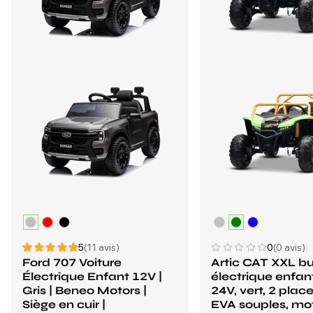
5
(11 avis)
0
(0 avis)
Ford 707 Voiture
Artic CAT XXL b
Électrique Enfant 12V |
électrique enfan
Gris | Beneo Motors |
24V, vert, 2 plac
Siège en cuir |
EVA souples, mo