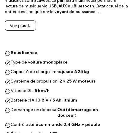
musicales sont activées. Le panneau multimédia permet la
lecture de musique via
USB, AUX ou Bluetooth
. L'état actuel de la
batterie est indiqué par le
voyant de puissance
.…
Voir plus
Sous licence
Type de voiture :
monoplace
Capacité de charge : max.
jusqu'à 25 kg
Système de propulsion :
2 × 25 W moteurs
Vitesse :
3 – 5 km/h
Batterie :
1 × 10,8 V / 5 Ah lithium
Démarrage en douceur
Oui (démarrage en
:
douceur)
Contrôle :
télécommande 2,4 GHz + pédale