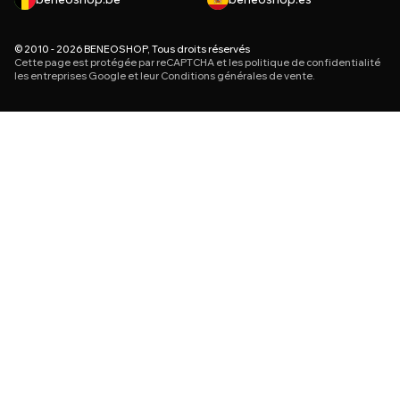
© 2010 - 2026 BENEOSHOP, Tous droits réservés
Cette page est protégée par reCAPTCHA et les
politique de confidentialité
les entreprises Google et leur
Conditions générales de vente
.