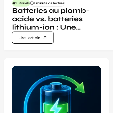
Tutoriels
1 minute de lecture
Batteries au plomb-
acide vs. batteries
lithium-ion : Une
comparaison complète
Lire l'article