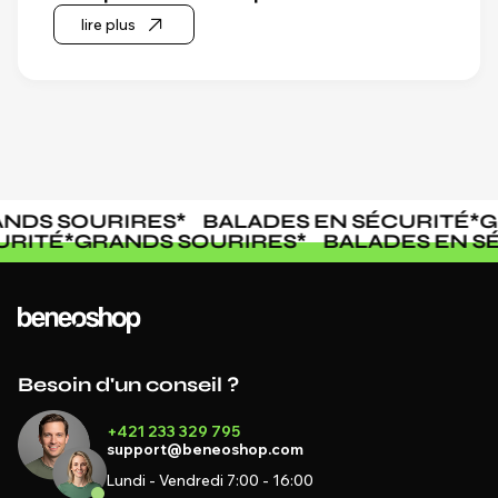
lire plus
DS SOURIRES
*
BALADES EN SÉCURITÉ
*
GR
CURITÉ
*
GRANDS SOURIRES
*
BALADES EN 
Besoin d'un conseil ?
+421 233 329 795
support@beneoshop.com
Lundi - Vendredi 7:00 - 16:00