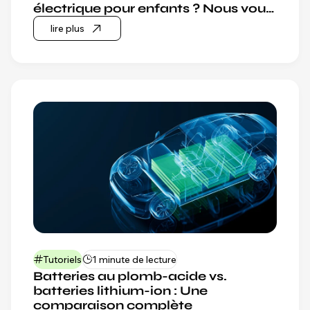
électrique pour enfants ? Nous vous
montrer
lire plus
Tutoriels
1 minute de lecture
Batteries au plomb-acide vs.
batteries lithium-ion : Une
comparaison complète