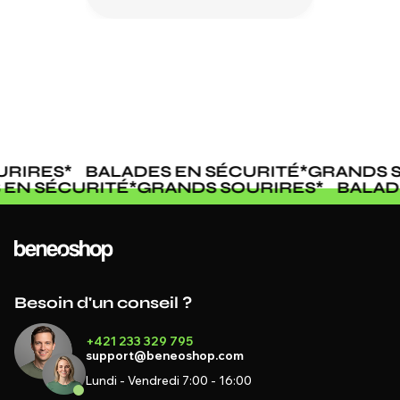
RIRES
*
BALADES EN SÉCURITÉ
*
GRANDS S
S EN SÉCURITÉ
*
GRANDS SOURIRES
*
BALA
Besoin d'un conseil ?
+421 233 329 795
support@beneoshop.com
Lundi - Vendredi 7:00 - 16:00