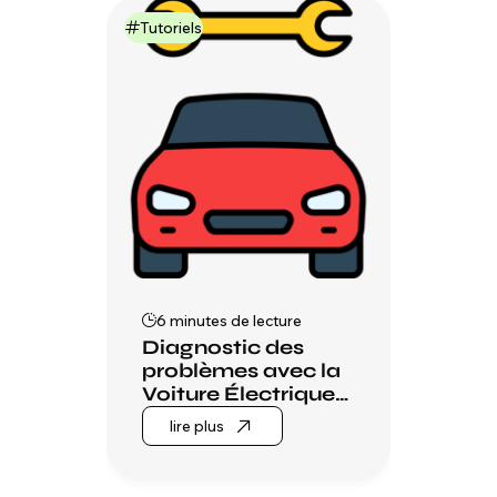
Tutoriels
6 minutes de lecture
Diagnostic des
problèmes avec la
Voiture Électrique
pour Enfants et
lire plus
leurs solutions les
plus rapides