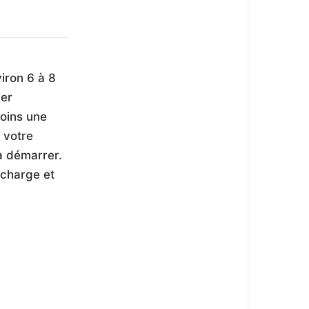
iron 6 à 8
er
moins une
c votre
la démarrer.
(charge et