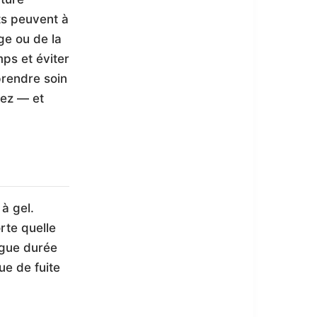
ts peuvent à
ge ou de la
ps et éviter
prendre soin
vez — et
à gel.
orte quelle
ngue durée
ue de fuite