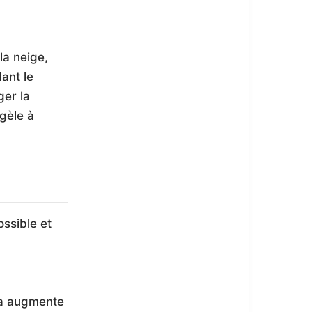
la neige,
ant le
ger la
gèle à
ossible et
la augmente