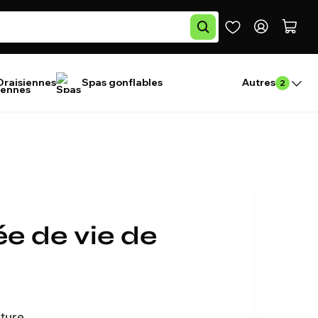
Draisiennes
Spas gonflables
Autres
2
e de vie de
iture