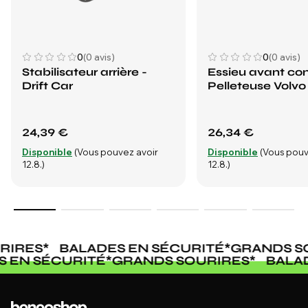
0
(0 avis)
0
(0 avis)
Stabilisateur arrière -
Essieu avant co
Drift Car
Pelleteuse Volvo
24,39 €
26,34 €
Disponible
(Vous pouvez avoir
Disponible
(Vous pouv
12.8.)
12.8.)
RIRES
*
BALADES EN SÉCURITÉ
*
GRANDS S
S EN SÉCURITÉ
*
GRANDS SOURIRES
*
BALA