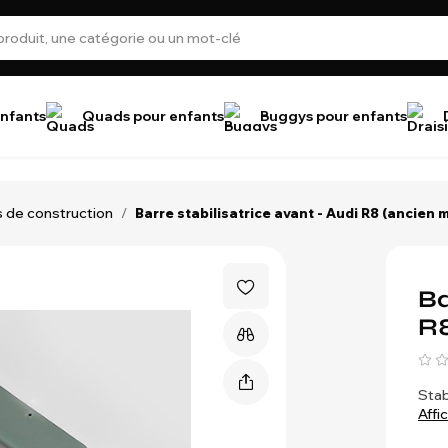
nfants
Quads pour enfants
Buggys pour enfants
 de construction
/
Barre stabilisatrice avant - Audi R8 (ancien 
Ba
R8
Stab
Affi