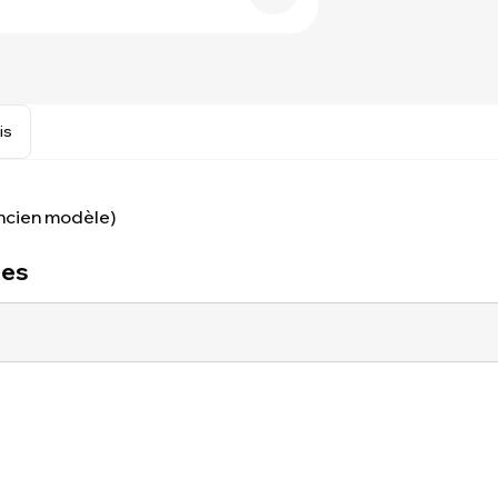
is
Ancien modèle)
ues