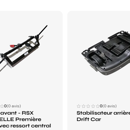
0
(0 avis)
0
(0 avis)
 avant - RSX
Stabilisateur arrièr
LLE Première
Drift Car
vec ressort central