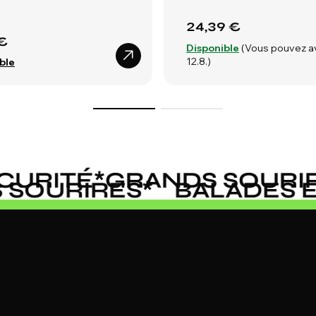
24,39 €
€
Disponible
(Vous pouvez a
12.8.)
ble
URITÉ
*
GRANDS SOURIRE
DS SOURIRES
*
BALADES