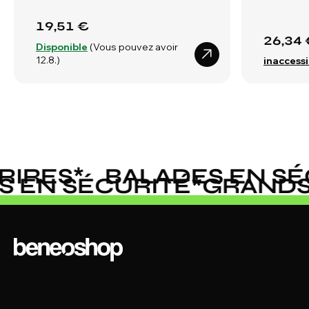
19,51 €
26,34 
Disponible
(Vous pouvez avoir
12.8.)
inaccessi
RES
*
BALADES EN SÉC
ES EN SÉCURITÉ
*
GRAN