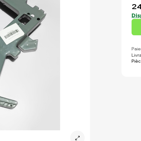
24
Dis
Paie
Livr
Pièc