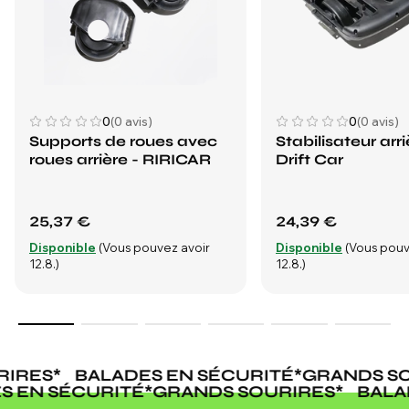
0
(0 avis)
0
(0 avis)
Supports de roues avec
Stabilisateur arri
roues arrière - RIRICAR
Drift Car
25,37 €
24,39 €
Disponible
(Vous pouvez avoir
Disponible
(Vous pouv
12.8.)
12.8.)
IRES
*
BALADES EN SÉCURITÉ
*
GRANDS SO
ES EN SÉCURITÉ
*
GRANDS SOURIRES
*
BAL