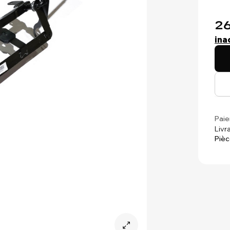
26
ina
Paie
Livr
Pièc