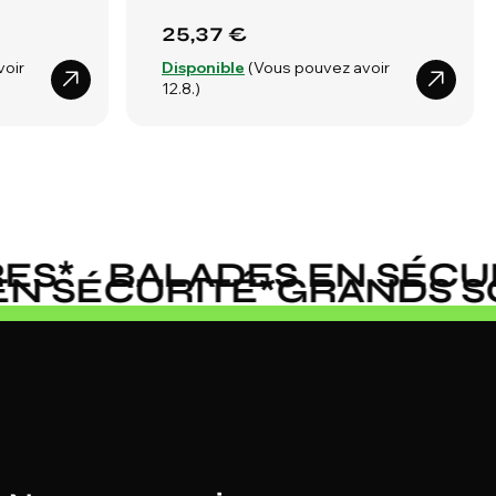
25,37 €
voir
Disponible
(Vous pouvez avoir
12.8.)
S
*
BALADES EN SÉCURI
 EN SÉCURITÉ
*
GRANDS