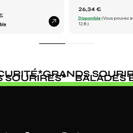
26,34 €
€
Disponible
(Vous pouvez a
12.8.)
ble
URITÉ
*
GRANDS SOURIRE
DS SOURIRES
*
BALADES