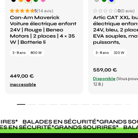
5
(14 avis)
0
(0 avis)
Can-Am Maverick
Artic CAT XXL b
Voiture électrique enfant
électrique enfan
24V | Rouge | Beneo
24V, bleu, 2 plac
Motors | 2 places | 4 × 35
EVA souples, mo
W | Batterie li
puissants,
3 - 8 ans
800 W
3 - 8 ans
320 W
559,00 €
449,00 €
Disponible
(Vous pouv
12.8.)
inaccessible
RES
*
BALADES EN SÉCURITÉ
*
GRANDS SOU
DES EN SÉCURITÉ
*
GRANDS SOURIRES
*
BA